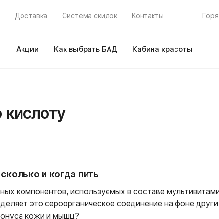
Доставка
Система скидок
Контакты
Горя
а
Акции
Как выбрать БАД
Кабина красоты
 кислоту
сколько и когда пить
рных компонентов, используемых в составе мультивитам
деляет это сероорганическое соединение на фоне других
тонуса кожи и мышц?