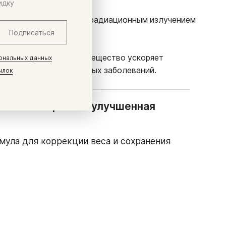
идку
 витамина N в борьбе с радиационным излучением
от вредных влияний.
Подписаться
коголизмом. Ведь это вещество ускоряет
ональных данных
 инфекционных и вирусных заболеваний.
ылок
ота и L-Карнитин улучшенная
мула для коррекции веса и сохранения