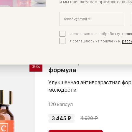
и мы пришлем вам промокод на ск
й антиоксидант. Ученые обнаружили высокую активность
 нейтрализует свободные радикалы и оберегает печень 
дения, так и для борьбы со страшной зависимостью – ал
я соглашаюсь на обработку
перс
ртных напитков. Оно также используется для защиты от
я соглашаюсь на получение
расс
KWC Альфа-липоевая кисл
30%
формула
Улучшенная антивозрастная фор
молодости.
120 капсул
3 445 ₽
4 920 ₽