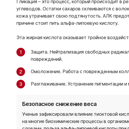
Гликация – это процесс, который происходит в р
углеводов. Остатки сахаров склеиваются с волок
кожа утрачивает свою подтянутость. АЛК предот
причине стоит пить альфа-липоевую кислоту.
Эта жирная кислота оказывает тройное воздейст
Защита. Нейтрализация свободных радика
повреждений.
Омоложение. Работа с поврежденным колл
Разглаживание. Устранение пигментации и
Безопасное снижение веса
Ученые зафиксировали влияние тиоктовой кисл
на многие биохимические процессы в организме
словами,
польза альфа-липоевой кислоты при 