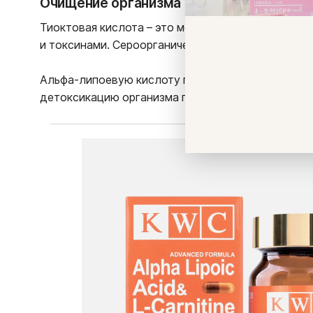
Очищение организма
Тиоктовая кислота – это мощный и универсальны
и токсинами. Сероорганическое соединение легко
Альфа-липоевую кислоту принимают как для поху
детоксикацию организма после употребления спи