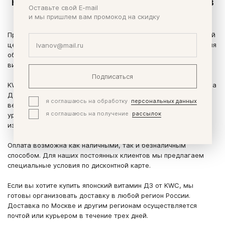
Купить японский витамин D3 в таблетках в
Оставьте свой E-mail
Москве
и мы пришлем вам промокод на скидку
Предлагаем купить витамин D3 из Японии от KWC по выгодной
цене. Это уникальный продукт, разработанный специально для
обеспечения вашего организма необходимым количеством
витамина D.
Подписаться
KWC Витамин D3 - это удобная и эффективная форма витамина
Д в таблетках. Он содержит оптимальную дозу активного
я соглашаюсь на обработку
персональных данных
вещества, необходимого для поддержания нормального
я соглашаюсь на получение
рассылок
уровня витамина D в организме. Витамин Д3 из Японии
известен своим качеством и эффективностью.
Оплата возможна как наличными, так и безналичным
способом. Для наших постоянных клиентов мы предлагаем
специальные условия по дисконтной карте.
Если вы хотите купить японский витамин Д3 от KWC, мы
готовы организовать доставку в любой регион России.
Доставка по Москве и другим регионам осуществляется
почтой или курьером в течение трех дней.