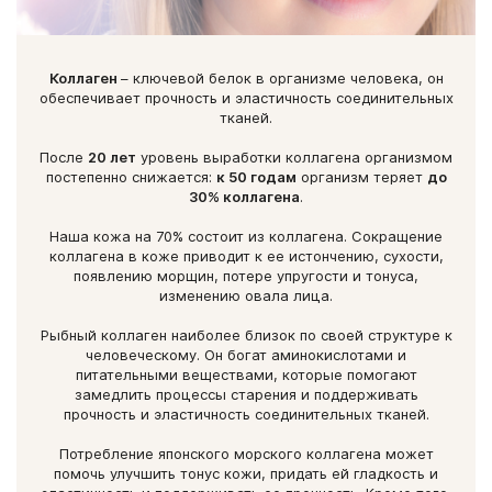
Противопоказания: индивидуальная непереносимость
Аспарагиновая кислота
5,6 г
компонентов продукта, беременность и кормление грудью.
Перед применением рекомендуется проконсультироваться с
Валин
1,6 г
врачом. Содержит продукты переработки рыбы.
Коллаген
– ключевой белок в организме человека, он
обеспечивает прочность и эластичность соединительных
Глутаминовая кислота
10,0 г
тканей.
После
20 лет
уровень выработки коллагена организмом
Глицин
17,9 г
постепенно снижается:
к 50 годам
организм теряет
до
30% коллагена
.
Гистидин
1,35 г
Наша кожа на 70% состоит из коллагена. Сокращение
коллагена в коже приводит к ее истончению, сухости,
Гидроксилизин
0,6 г
появлению морщин, потере упругости и тонуса,
изменению овала лица.
Гидроксипролин
9,0 г
Рыбный коллаген наиболее близок по своей структуре к
человеческому. Он богат аминокислотами и
Изолейцин
1,0 г
питательными веществами, которые помогают
замедлить процессы старения и поддерживать
прочность и эластичность соединительных тканей.
Лейцин
2,3 г
Потребление японского морского коллагена может
Лизин
2,9 г
помочь улучшить тонус кожи, придать ей гладкость и