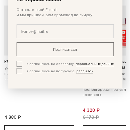
Оставьте свой E-mail
и мы пришлем вам промокод на скидку
Подписаться
KWC Акулий сквален
KWC Гиалуроновая кис
я соглашаюсь на обработку
персональных данных
улучшенная формула
Уникальное средство для
я соглашаюсь на получение
рассылок
повышения иммунитета, улучшения
Обновленная формула. 
состояния кожи, волос, ногтей.
высокоочищенной гиалу
кислоты. Глубокое и
пролонгированное увла
кожи.<br>
4 320 ₽
4 880 ₽
6 170 ₽