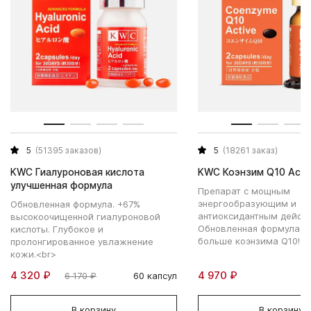
5
(51395 заказов)
5
(18261 заказ)
KWC Гиалуроновая кислота
KWC Коэнзим Q10 Acti
улучшенная формула
Препарат с мощным
энергообразующим и
Обновленная формула. +67%
антиоксидантным дейст
высокоочищенной гиалуроновой
Обновленная формула - 
кислоты. Глубокое и
больше коэнзима Q10!
пролонгированное увлажнение
кожи.<br>
4 320 ₽
4 970 ₽
6 170 ₽
60 капсул
В корзину
В корзину