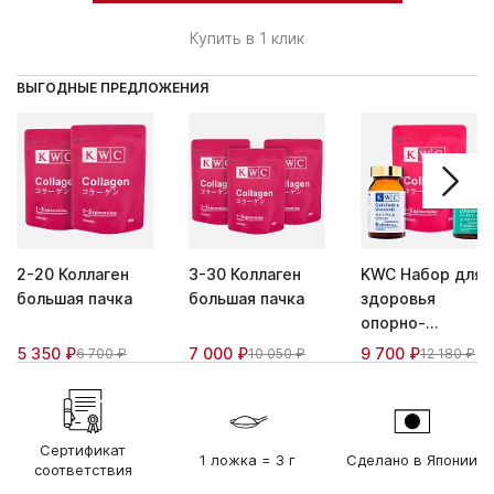
Купить в 1 клик
ВЫГОДНЫЕ ПРЕДЛОЖЕНИЯ
2-20 Коллаген
3-30 Коллаген
KWC Набор для
большая пачка
большая пачка
здоровья
опорно-
двигательного
5 350 ₽
7 000 ₽
9 700 ₽
6 700 ₽
10 050 ₽
12 180 ₽
аппарата
Сертификат
1 ложка = 3 г
Сделано в Японии
соответствия