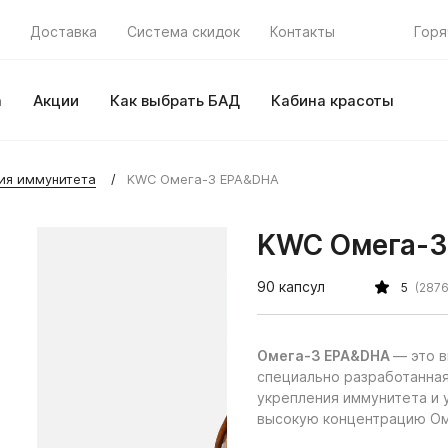
Доставка
Система скидок
Контакты
Горя
а
Акции
Как выбрать БАД
Кабина красоты
ия иммунитета
KWC Омега-3 EPA&DHA
KWC Омега-
90 капсул
5
(2876
Омега-3 EPA&DHA
— это в
специально разработанная
укрепления иммунитета и 
высокую концентрацию Ом