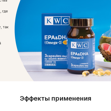
ства
беременность, кормление
проконсультироваться с в
, где
, так
й
Эффекты применения