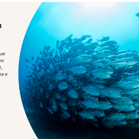
з
ные
ую
),
ка и