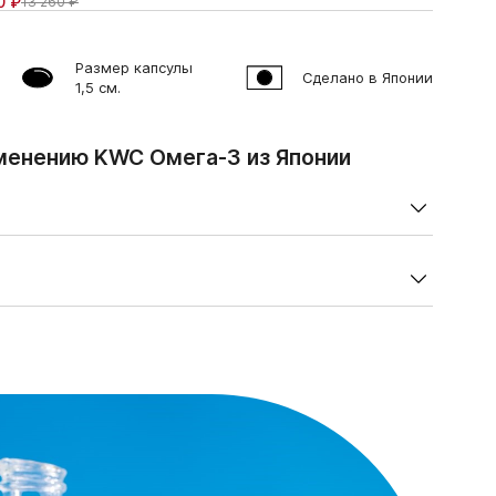
0 ₽
13 260 ₽
Размер капсулы
Сделано в Японии
1,5 см.
менению KWC Омега-3 из Японии
зе (3 капсулы), мг
 (EPA)
417,50
раза в день во время приема пищи.
 (DHA)
178,90
ма — 1 месяц. При необходимости курс можно
5,4
дуальная непереносимость компонентов продукта,