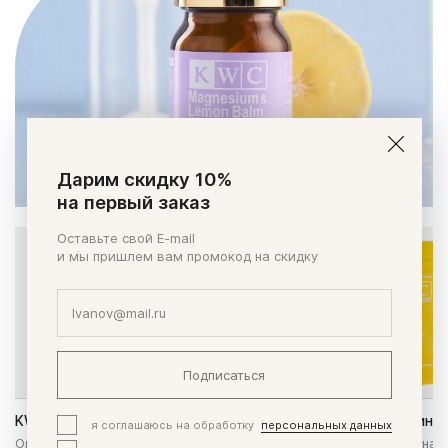
Дарим скидку 10%
на первый заказ
Оставьте свой E-mail
и мы пришлем вам промокод на скидку
Подписаться
KWC Омега-3 EPA&DHA
KWC Мульти Витамин
я соглашаюсь на обработку
персональных данных
Омега-3 кислоты - для улучшения
Тщательно подобранная