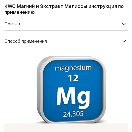
KWC Магний и Экстракт Мелиссы инструкция по
применению
Состав
Содержание в суточной дозе (2 капсулы), мг
Способ применения
Магний
300
Взрослым по 1 капсуле 2 раза в день во время еды. В 1 упаковке —
60 капсул
Розмариновая кислота
(5%, в экстракте мелиссы
2,5
Продолжительность приема — 1 месяц. При необходимости
лекарственной)
курс можно повторить.
Противопоказания:
Противопоказания: индивидуальная непереносимость
компонентов продукта, беременность, кормление грудью.
Перед применением рекомендуется проконсультироваться с
врачом.