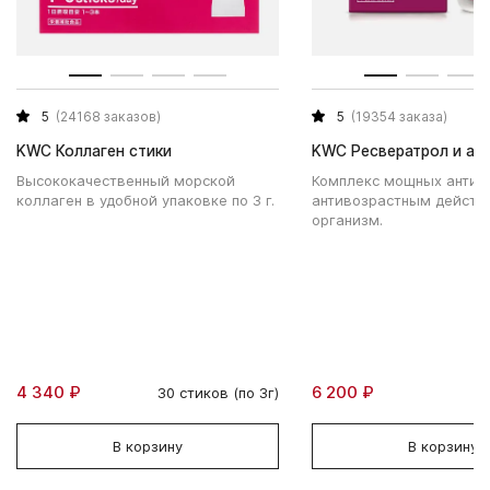
5
(24168 заказов)
5
(19354 заказа)
KWC Коллаген стики
KWC Ресвератрол и ас
Высококачественный морской
Комплекс мощных антио
коллаген в удобной упаковке по 3 г.
антивозрастным действ
организм.
4 340 ₽
6 200 ₽
30 стиков (по 3г)
В корзину
В корзину