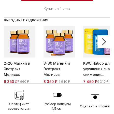
Купить в 1 клик
ВЫГОДНЫЕ ПРЕДЛОЖЕНИЯ
2-20 Магний и
3-30 Магний и
KWC Набор для
Экстракт
Экстракт
улучшения сна и
Мелиссы
Мелиссы
снижения
стресса
6 350 ₽
8 350 ₽
7 450 ₽
7 960 ₽
11 940 ₽
9 310 ₽
Сертификат
Размер капсулы
Сделано в Японии
соответствия
1,5 см.