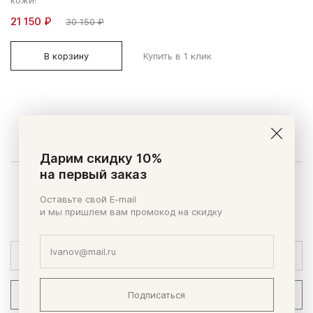
21 150 ₽
30 150 ₽
В корзину
Купить в 1 клик
Дарим скидку 10%
на первый заказ
Будь всегда в курсе событий
Оставьте свой E-mail
Получайте первым эксклюзивные новости и предложения,
и мы пришлем вам промокод на скидку
узнавайте об акциях.
Подписаться
Подписаться