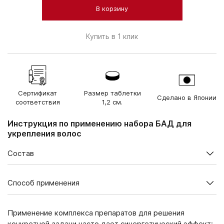
В корзину
Купить в 1 клик
Сертификат
Размер таблетки
Сделано в Японии
соответствия
1,2 см.
Инструкция по применению набора БАД для
укрепления волос
Состав
СОДЕРЖАНИЕ ИНГРЕДИЕНТОВ В СУТОЧНОЙ ДОЗИРОВКЕ
Способ применения
KWC Комплекс для волос, 2 таблетки:
МСМ (метилсульфонилметан) - 200 мг.
Взрослым по 2 таблетки KWC Комплекс для волос, по 3-12 г
Цинк в составе дрожжевого экстракта - 8 мг.
KWC Коллаген (в зависимости от возраста и степени
Применение комплекса препаратов для решения
Селен в составе дрожжевого экстракта - 0,02 мг.
проблемы) и по 2 капсулы KWC Акулий сквален в день во
конкретной задачи часто дает синергетический эффект: