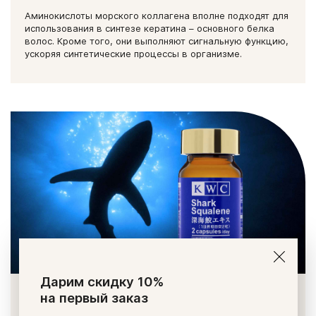
Аминокислоты морского коллагена вполне подходят для
использования в синтезе кератина – основного белка
волос. Кроме того, они выполняют сигнальную функцию,
ускоряя синтетические процессы в организме.
Дарим скидку 10%
на первый заказ
Добавляя
KWC
Акулий сквален
, мы обеспечиваем коже
дополнительную защиту от патогенов и обезвоживания,