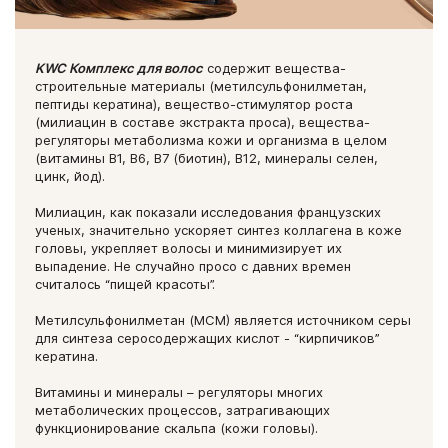
KWC Комплекс для волос
содержит вещества-
строительные материалы (метилсульфонилметан,
пептиды кератина), вещество-стимулятор роста
(милиацин в составе экстракта проса), вещества-
регуляторы метаболизма кожи и организма в целом
(витамины В1, В6, В7 (биотин), В12, минералы селен,
цинк, йод).
Милиацин, как показали исследования французских
ученых, значительно ускоряет синтез коллагена в коже
головы, укрепляет волосы и минимизирует их
выпадение. Не случайно просо с давних времен
считалось “пищей красоты”.
Метилсульфонилметан (МСМ) является источником серы
для синтеза серосодержащих кислот - “кирпичиков”
кератина.
Витамины и минералы – регуляторы многих
метаболических процессов, затрагивающих
функционирование скальпа (кожи головы).