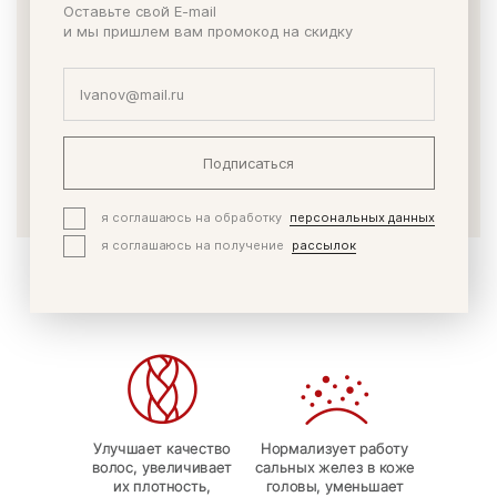
Оставьте свой E-mail
нормальное функционирование сальных желез и в
и мы пришлем вам промокод на скидку
целом эпидермиса кожи головы (уменьшение сухости,
шелушения, перхоти), повышение упругости волоса.
Сквален – важная часть естественной липидной смазки
на поверхности кожи. При этом сквален при соблюдении
дозировки не увеличивает продукцию кожного сала, а,
наоборот, возвращает ее к норме.
Подписаться
я соглашаюсь на обработку
персональных данных
я соглашаюсь на получение
рассылок
Эффекты применения