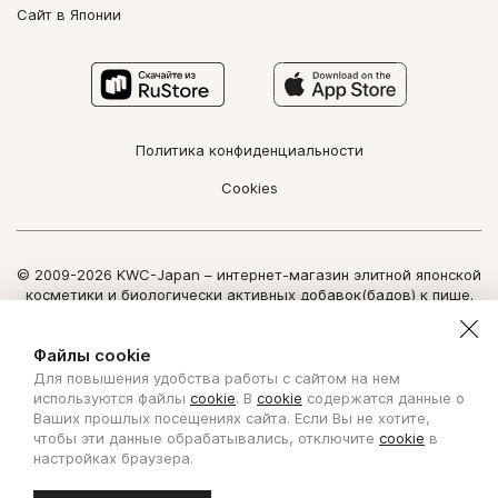
Сайт в Японии
Политика конфиденциальности
Cookies
© 2009-2026 KWC-Japan – интернет-магазин элитной японской
косметики и биологически активных добавок(бадов) к пище.
Все права защищены.
Использование информации сайта возможно только по
Файлы cookie
письменному разрешению ООО "Нозоми Дайрект".
Для повышения удобства работы с сайтом на нем
Copyright Nozomi Direct 2011. All rights reserved. The use of the
используются файлы
cookie
. В
cookie
содержатся данные о
information is possible only by written permit from Nozomi Direct.
Ваших прошлых посещениях сайта. Если Вы не хотите,
чтобы эти данные обрабатывались, отключите
cookie
в
Создано с ❤ в KISLOROD
настройках браузера.