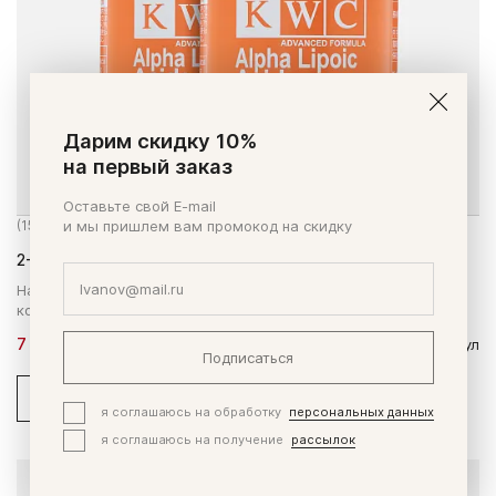
Дарим скидку 10%
на первый заказ
Оставьте свой E-mail
(152 заказа)
и мы пришлем вам промокод на скидку
2-20 Альфа-липоевая кислота и L-Карнитин
Набор из 2 упаковок специализированной биодобавки для
коррекции веса. Скидка 20%!
7 850 ₽
9 840 ₽
2 х 120 капсул
Подписаться
В корзину
Купить в 1 клик
я соглашаюсь на обработку
персональных данных
я соглашаюсь на получение
рассылок
3-30