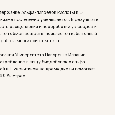
тимулируют эффективное сжигание жиров и углеводов,
дуальная непереносимость компонентов продукта,
ктировать вес, повышают выносливость во время
держание Альфа-липоевой кислоты и L-
тации и кормления грудью.
оряют рост мышц и помогают правильной работе
анизме постепенно уменьшается. В результате
иодобавке помогает снизить артериальное давление,
ость расщепления и переработки углеводов и
 улучшить работу сердечной мышцы.
ется обмен веществ, появляется избыточный
 работа многих систем тела.
ования Университета Наварры в Испании
потребление в пищу биодобавок с альфа-
ой и L-карнитином во время диеты помогает
30% быстрее.