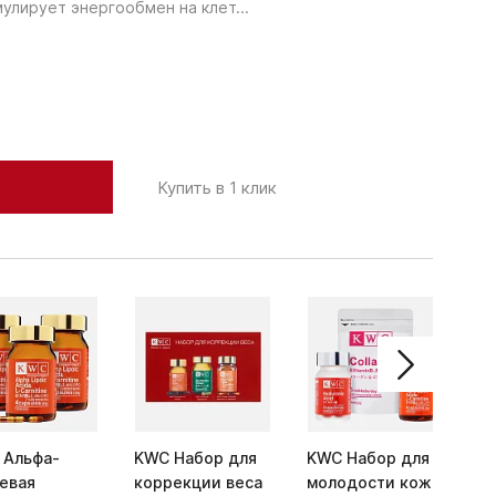
улирует энергообмен на клет...
Купить в 1 клик
 Альфа-
KWC Набор для
KWC Набор для
K
евая
коррекции веса
молодости кожи
Ф