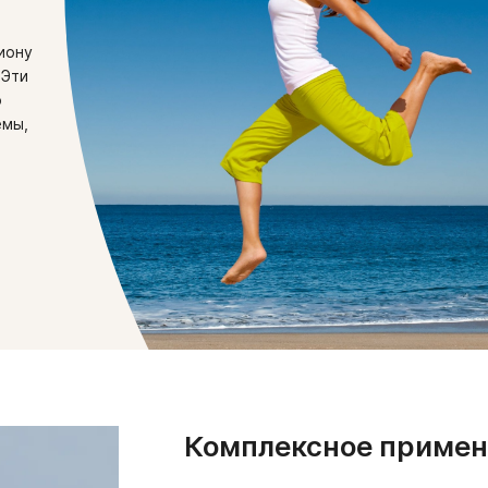
иону
 Эти
ю
емы,
Комплексное примен