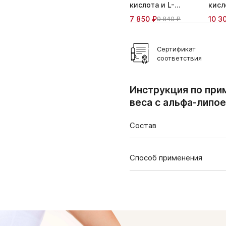
кислота и L-
кисл
Карнитин
Карн
7 850 ₽
10 3
9 840 ₽
Сертификат
соответствия
Инструкция по при
веса с альфа-липое
Состав
Содержание в суточной до
Способ применения
Альфа-липоевая кислота
Взрослым во время еды по 2 
Продолжительность курс
L-карнитин
Сочетается с приемом др
Действуя в комплексе, L-к
Противопоказания: