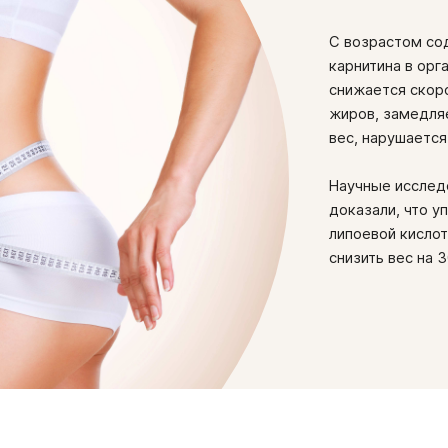
друг друга. Вместе они с
Противопоказания: индиви
помогают быстрее скорре
С возрастом со
беременность, период лак
физических нагрузок, уск
карнитина в орг
печени. Их сочетание в б
снижается скор
укрепить стенки сосудов,
жиров, замедля
вес, нарушается
Научные исслед
доказали, что у
липоевой кислот
снизить вес на 