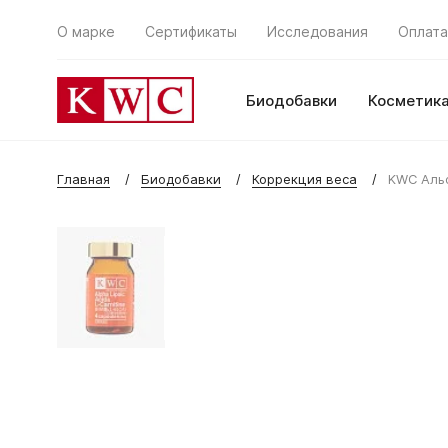
О марке
Сертификаты
Исследования
Оплата
Биодобавки
Косметик
Главная
Биодобавки
Коррекция веса
KWC Альф