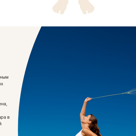
щным
ых
ена,
ара в
й