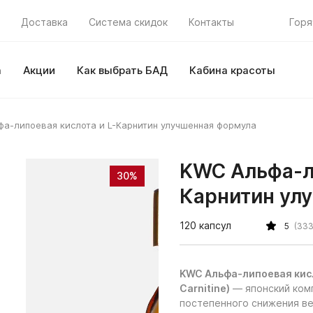
Доставка
Система скидок
Контакты
Горя
а
Акции
Как выбрать БАД
Кабина красоты
а-липоевая кислота и L-Карнитин улучшенная формула
KWC Альфа-ли
30%
Карнитин ул
120 капсул
5
(333
KWC Альфа-липоевая кисло
Carnitine)
— японский комп
постепенного снижения ве