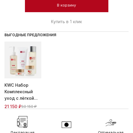
В корзину
Купить в 1 клик
ВЫГОДНЫЕ ПРЕДЛОЖЕНИЯ
KWC Набор
Комплексный
уход c лёгкой
линией
21 150 ₽
30 150 ₽
Декларация
Оптимальная