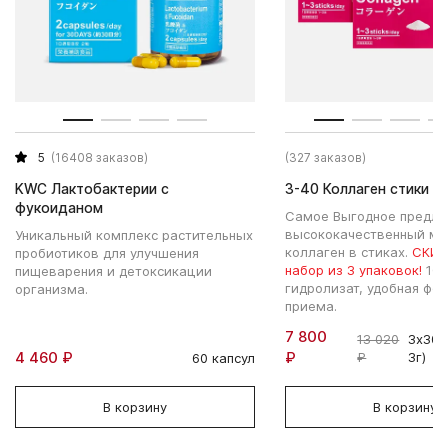
5
(16408 заказов)
(327 заказов)
KWC Лактобактерии с
3-40 Коллаген стики
фукоиданом
Самое Выгодное предло
высококачественный мо
Уникальный комплекс растительных
коллаген в стиках.
СКИД
пробиотиков для улучшения
набор из 3 упаковок!
10
пищеварения и детоксикации
гидролизат, удобная фо
организма.
приема.
7 800
13 020
3х30 
4 460 ₽
₽
₽
3г)
60 капсул
В корзину
В корзину