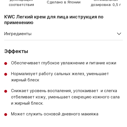
Сделано в Японии
соответствия
дозировка: 0,5 г
KWC Легкий крем для лица инструкция по
применению
Ингредиенты
Комплекс NewTroyalEssence - тройной коллаген + тройная
гиалуроновая кислота:
Эффекты
WATER, BUTYLENE GLYCOL, SQUALANE, PENTYLENE GLYCOL,
Обеспечивает глубокое увлажнение и питание кожи
CYCLOHEXASILOXANE, CERAMIDE NG, CERAMIDE NP, CERAMIDE
AP, PHYTOSPHINGOSINE, SODIUM ACETYLATED HYALURONATE,
Нормализует работу сальных желез, уменьшает
HYDROLYZED HYALURONIC ACID, HYDROLYZED COLLAGEN,
жирный блеск
SOLUBLE COLLAGEN, SUCCINOYL ATELOCOLLAGEN, GLUCOSYL
HESPERIDIN, PYRIDOXINE DICAPRYLATE, ASCORBYL
TETRAISOPALMITATE, PLACENTAL PROTEIN (HYDROLYZED
Снижает уровень воспаления, успокаивает и слегка
SALMON OVARY MEMBRANE EXTRACT), MALPIGHIA EMARGINATA
отбеливает кожу, уменьшает секрецию кожного сала
(ACEROLA) FRUIT EXTRACT, PRUNUS YEDOENSIS LEAF EXTRACT,
и жирный блеск.
PHELLODENDRON AMURENSE BARK EXTRACT, PRUNUS MUME
FRUIT EXTRACT, GLYCINE SOJA (SOYBEAN) GERM EXTRACT,
Может служить основой дневного макияжа
GLYCINE SOJA (SOYBEAN) SEED EXTRACT, PERILLA OCYMOIDES
LEAF EXTRACT, DIPOTASSIUM GLYCYRRHIZATE, SODIUM
HYALURONATE, GLYCERYL GLUCOSIDE, SODIUM PCA, SORBITOL,