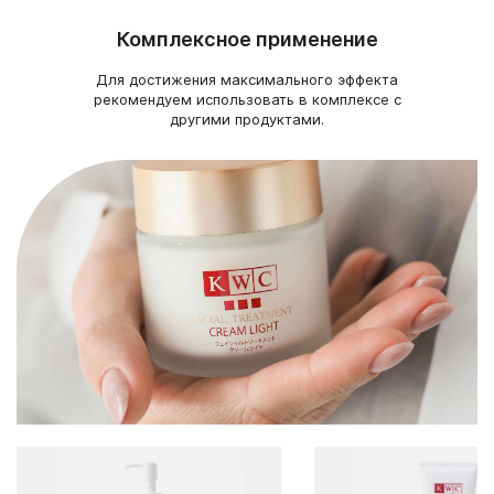
BETAINE, SERINE, GLYCINE, GLUTAMIC ACID, ALANINE, ARGININE,
Комплексное применение
LYSINE, THREONINE, PROLINE, GLYCERIN, TOCOPHEROL, OLEA
EUROPAEA (OLIVE) FRUIT OIL, ROSA CANINA FRUIT OIL,
SIMMONDSIA CHINENSIS (JOJOBA) SEED OIL, MACADAMIA
Для достижения максимального эффекта
TERNIFOLIA SEED OIL, BIS-PEG-18 METHYL ETHER DIMETHYL
рекомендуем использовать в комплексе с
SILANE, DIPHENYLSILOXY PHENYL TRIMETHICONE,
другими продуктами.
CYCLOPENTASILOXANE, DIMETHICONE, GLYCERYL STEARATE SE,
SODIUM STEAROYL LACTYLATE, POLYGLYCERYL-10
PENTASTEARATE, SORBITAN ISOSTEARATE, POLYSORBATE 60,
POLYSORBATE 80, BEHENYL ALCOHOL, ARACHIDYL GLUCOSIDE,
CETEARYL ALCOHOL, ARACHIDYL ALCOHOL, HYDROXYETHYL
ACRYLATE/ SODIUM ACRYLOYLDIMETHYL TAURATE COPOLYMER,
XANTHAN GUM, PHENOXYETHANOL, FRAGRANCE, CITRONELLOL,
HEXYL CINNAMAL, BUTYLPHENYL METHYLPROPIONAL