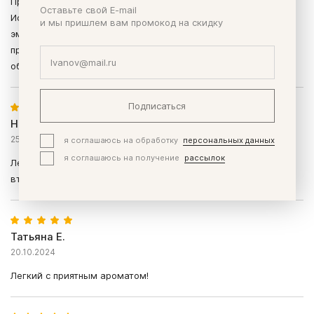
Прекрасный крем для кожи склонной к жирному блеску.
Оставьте свой E-mail
Использую устром как завершающий этап после тоника и
и мы пришлем вам промокод на скидку
эмульсии. Кожа не жирнится в течении дня. Текстура
превосходная, расход минимален. На ночь использую
обогащенный крем с более протной текстурой.
Подписаться
Наталья Т.
25.11.2024
я соглашаюсь на обработку
персональных данных
я соглашаюсь на получение
рассылок
Легкий, кожа после него бархатная и комфортно. Беру уже
второй.
Татьяна Е.
20.10.2024
Легкий с приятным ароматом!