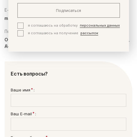
E-mail:
Подписаться
maltsev@nozomi.ru
я соглашаюсь на обработку
персональных данных
Почтовый адрес:
я соглашаюсь на получение
рассылок
ООО “Нозоми Дайрект”, 115419 Москва, ул.Орджоникидзе,
д.11, строение 1а.
Есть вопросы?
*
Ваше имя
:
*
Ваш E-mail
:
*