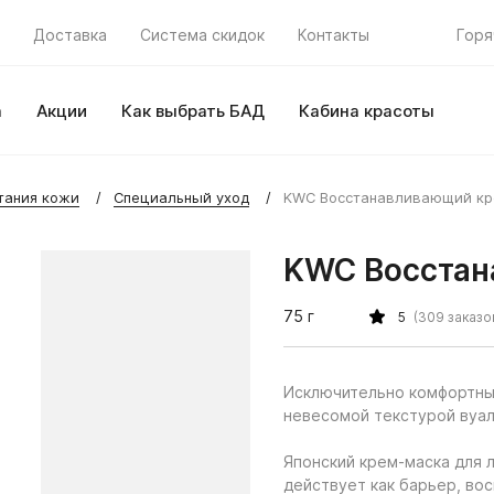
Доставка
Система скидок
Контакты
Горя
а
Акции
Как выбрать БАД
Кабина красоты
тания кожи
Специальный уход
KWC Восстанавливающий кр
KWC Восстан
75 г
5
(309 заказо
Исключительно комфортны
невесомой текстурой вуа
Японский крем-маска для л
действует как барьер, вос