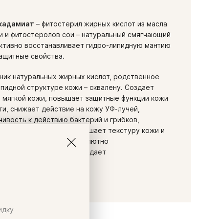
кадамиат
– фитостерил жирных кислот из масла
 и фитостеролов сои – натуральный смягчающий
ктивно восстанавливает гидро-липидную мантию
 защитные свойства.
чник натуральных жирных кислот, родственное
пидной структуре кожи – сквалену. Создает
и мягкой кожи, повышает защитные функции кожи
ги, снижает действие на кожу УФ-лучей,
ивость к действию бактерий и грибков,
цессы регенерации, улучшает текстуру кожи и
окращению морщин. Абсолютно
, гипоаллергенен, и обладает
льными свойствами.
идку