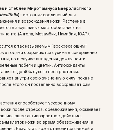
ев и стеблей Миротамнуса Вееролистного
abellifolia
) –
источник соединений для
ажнения и возрождения кожи. Растение в
ается в засушливых местообитаниях на
тиненте (Ангола, Мозамбик, Намибия, ЮАР).
осится к так называемым “воскресающим”
орые годами сохраняются сухими в совершенно
тыни, но в случае выпадения дождя почти
зеленые побеги и цветки. Антиоксиданты
авляют до 40% сухого веса растения.
аняет внутри свою жизненную силу, пока не
после этого он постепенно воскрешает сам
растения способствует ускоренному
кожи после стресса, обезвоживания, оказывает
авливающее антивозрастное действие.
аны клеток кожи во время обезвоживания, а
сления. Результат: кожа становится свежей и