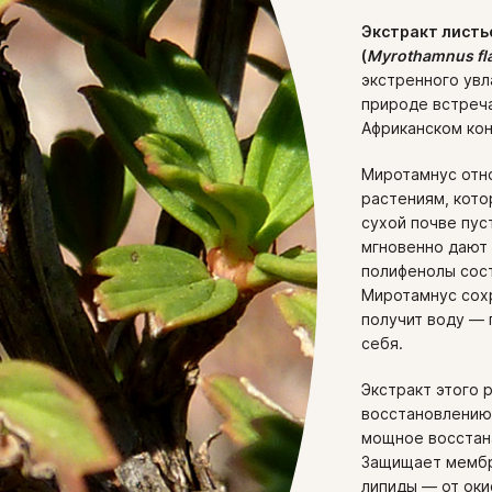
Экстракт листь
(
Myrothamnus
fl
экстренного увл
природе встреч
Африканском кон
Миротамнус отн
растениям, кот
сухой почве пус
мгновенно дают 
полифенолы сост
Миротамнус сохр
получит воду — 
себя.
Экстракт этого 
восстановлению 
мощное восстан
Защищает мембр
липиды — от оки