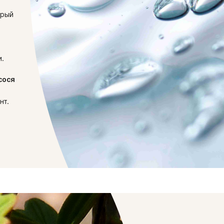
орый
и.
сося
нт.