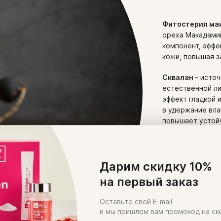
Фитостерил ма
ореха Макадамии
компонент, эффе
кожи, повышая
Сквалан
– исто
естественной ли
эффект гладкой 
в удержание вла
повышает устойч
стимулирует про
способствует с
некомедоногенен
Дарим скидку 10%
антибактериа
на первый заказ
Оставьте свой E-mail
и мы пришлем вам промокод на ск