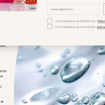
я соглашаюсь на обработку
перс
я соглашаюсь на получение
расс
оких
аген
рю
о
 и