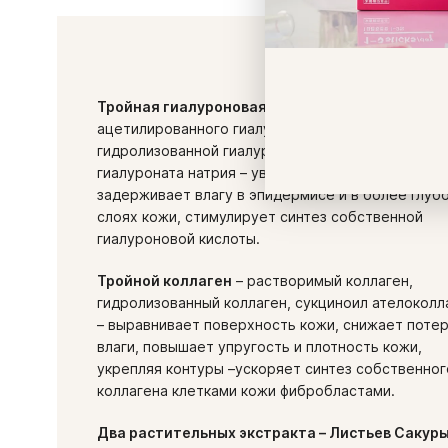
Тройная гиалуроновая кислота
– комбинация
ацетилированного гиалуроната натрия,
гидролизованной гиалуроновой кислоты и
гиалуроната натрия – увлажняет кожу снаружи,
задерживает влагу в эпидермисе и в более глуб
слоях кожи, стимулирует синтез собственной
гиалуроновой кислоты.
Тройной коллаген
– растворимый коллаген,
гидролизованный коллаген, сукциноил ателоколл
– выравнивает поверхность кожи, снижает поте
влаги, повышает упругость и плотность кожи,
укрепляя контуры –ускоряет синтез собственног
коллагена клетками кожи фибробластами.
Два растительных экстракта – Листьев Сакуры