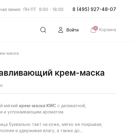
8 (495) 927-48-07
чая линия:
ПН-ПТ
9:00 - 18:00
0
Корзина
Войти
ем-маска
авливающий крем-маска
в)
й мягкий
крем-маска KWC
с деликатной,
ли и успокаивающим ароматом.
ица буквально тает на коже, мягко ее покрывая,
полняя и удерживая влагу, а также до...