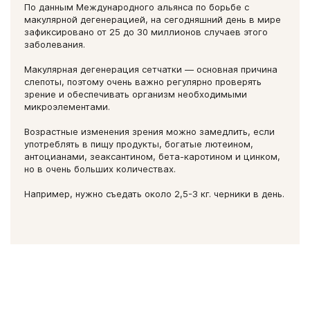
сырье, и поэтому комплекс содержит максимальное
По данным Международного альянса по борьбе с
количество необходимых для здоровья глаз антиоксидантов.
макулярной дегенерацией, на сегодняшний день в мире
зафиксировано от 25 до 30 миллионов случаев этого
заболевания.
Макулярная дегенерация сетчатки — основная причина
слепоты, поэтому очень важно регулярно проверять
зрение и обеспечивать организм необходимыми
микроэлементами.
Возрастные изменения зрения можно замедлить, если
употреблять в пищу продукты, богатые лютеином,
антоцианами, зеаксантином, бета-каротином и цинком,
но в очень больших количествах.
Например, нужно съедать около 2,5-3 кг. черники в день.