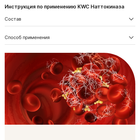
Инструкция по применению KWC Наттокиназа
Состав
Содержание в суточной дозе (2 таблетки), мг
Способ применения
Экстракт соевых бобов
100
натто, в том числе:
Продолжительность приема — 1 месяц. При необходимости курс
можно повторить.
наттокиназа
4000 FU
Взрослым по 2 таблетки в день во время еды. В 1 упаковке —
60 таблеток
FU – фибринолитические единицы
Противопоказания:
Индивидуальная непереносимость компонентов продукта,
беременность, кормление грудью. Перед применением
рекомендуется проконсультироваться с врачом, в особенности
– лицам, принимающим антикоагулянты.