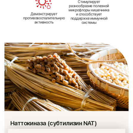
Наттокиназа (субтилизин NAT)