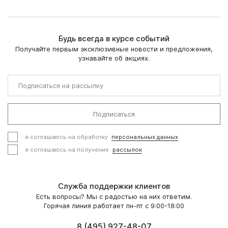
общего поддержания организма, улучшения сна и
Они способствуют расслаблению, помогают
повышения устойчивости к ежедневным нагрузкам.
нормализовать режим отдыха и подходят для вечернего
приема в рамках курса.
Будь всегда в курсе событий
Получайте первым эксклюзивные новости и предложения,
узнавайте об акциях.
Подписаться
я соглашаюсь на обработку
персональных данных
я соглашаюсь на получение
рассылок
Служба поддержки клиентов
Есть вопросы? Мы с радостью на них ответим.
Горячая линия работает пн-пт с 9:00-18:00
8 (495) 927-48-07