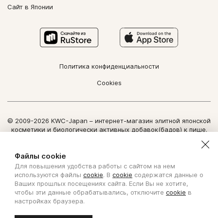
Сайт в Японии
Политика конфиденциальности
Cookies
© 2009-2026 KWC-Japan – интернет-магазин элитной японской
косметики и биологически активных добавок(бадов) к пище.
Все права защищены.
Использование информации сайта возможно только по
Файлы cookie
письменному разрешению ООО "Нозоми Дайрект".
Для повышения удобства работы с сайтом на нем
Copyright Nozomi Direct 2011. All rights reserved. The use of the
используются файлы
cookie
. В
cookie
содержатся данные о
information is possible only by written permit from Nozomi Direct.
Ваших прошлых посещениях сайта. Если Вы не хотите,
чтобы эти данные обрабатывались, отключите
cookie
в
Создано с ❤ в KISLOROD
настройках браузера.