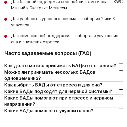
Для базовой поддержки нервной системы и сна — KWC
Магний и Экстракт Мелиссы.
Для удобного курсового приема — набор из 2 или 3
упаковок.
Для комплексной поддержки — набор для улучшения
сна и снижения стресса.
Часто задаваемые вопросы (FAQ)
Как долго можно принимать БАДы от стресса?
Можно ли принимать несколько БАДов
Продолжительность курса зависит от конкретного
одновременно?
продукта и указана в инструкции. Например, курс приема
Как выбрать БАДы от стресса и для сна?
Сочетать добавки можно, если учитывать их состав и
KWC Магний и Экстракт Мелиссы составляет 1 месяц, при
Какие БАДы подходят для нервной системы?
рекомендации производителя. Важно проверять
Сначала стоит определить основную задачу: снижение
необходимости его можно повторить.
Какие БАДы помогают при стрессе и нервном
компоненты, чтобы избежать дублирования веществ и
напряжения, улучшение сна или поддержка концентрации.
При интенсивной работе или учебе чаще выбирают
напряжении?
избыточного приема одних и тех же нутриентов. При
Затем нужно обратить внимание на состав продукта,
добавки для поддержки концентрации, памяти и общего
Какие БАДы помогают улучшить сон?
Для поддержки нервной системы и снижения напряжения
сомнениях лучше проконсультироваться со специалистом.
формат курса и рекомендации производителя.
тонуса. В их состав могут входить экстракт гинкго, соевый
чаще всего выбирают добавки с магнием и экстрактом
Для поддержки сна обычно выбирают добавки с магнием и
лецитин, омега-3 жирные кислоты, ресвератрол и другие.
мелиссы. Также можно рассмотреть комплексы для
мелиссой, а также специальные антистресс-комплексы.