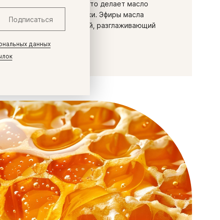
таву к кожному себуму, что делает масло
льно комфортным для кожи. Эфиры масла
Подписаться
мягчающий, успокаивающий, разглаживающий
ональных данных
ылок