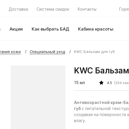
Доставка
Система скидок
Контакты
Горя
а
Акции
Как выбрать БАД
Кабина красоты
тания кожи
Специальный уход
KWC Бальзам для губ
KWC Бальзам
15 мл
4.5
(294 зак
Антивозрастной крем-бал
губ
с питательной текстур
создавая на поверхности
влагу.