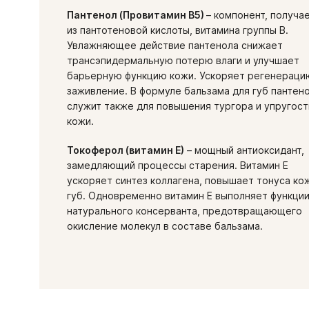
Пантенол (Провитамин В5)
– компонент, получа
из пантотеновой кислоты, витамина группы В.
Увлажняющее действие пантенола снижает
трансэпидермальную потерю влаги и улучшает
барьерную функцию кожи. Ускоряет регенераци
заживление. В формуле бальзама для губ пантен
служит также для повышения тургора и упругост
кожи.
Токоферол (витамин Е)
– мощный антиоксидант,
замедляющий процессы старения. Витамин Е
ускоряет синтез коллагена, повышает тонуса ко
губ. Одновременно витамин Е выполняет функци
натурального консерванта, предотвращающего
окисление молекул в составе бальзама.