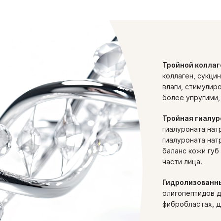
Тройной коллаг
коллаген, сукци
влаги, стимулир
более упругими,
Тройная гиалур
гиалуроната нат
гиалуроната нат
баланс кожи губ
части лица.
Гидролизованны
олигопептидов д
фибробластах, д