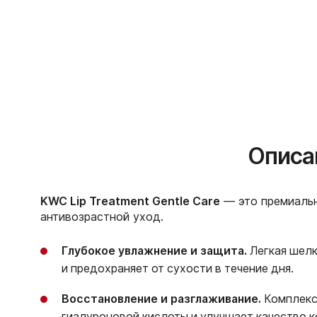
Описание и 
KWC Lip Treatment Gentle Care
— это премиаль
антивозрастной уход.
Глубокое увлажнение и защита.
Легкая шелк
и предохраняет от сухости в течение дня.
Восстановление и разглаживание.
Комплекс
гиалуроновой кислоты и улучшает качество к