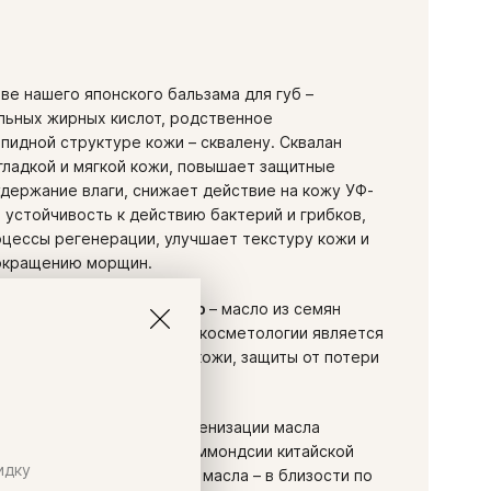
ве нашего японского бальзама для губ –
льных жирных кислот, родственное
пидной структуре кожи – сквалену. Сквалан
гладкой и мягкой кожи, повышает защитные
удержание влаги, снижает действие на кожу УФ-
 устойчивость к действию бактерий и грибков,
цессы регенерации, улучшает текстуру кожи и
сокращению морщин.
ванное Касторовое масло
– масло из семян
ины (
Ricinus
communis
). В косметологии является
едством для смягчения кожи, защиты от потери
ожоба
– результат гидрогенизации масла
т из плодов растения симмондсии китайской
идку
ensis). Особенность этого масла – в близости по