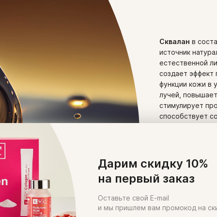
Сквалан
в соста
источник натура
естественной ли
создает эффект 
функции кожи в 
лучей, повышает
стимулирует про
способствует 
Гидрогенизиро
растения клещев
традиционным ср
Дарим скидку 10%
влаги.
на первый заказ
Эфиры масла Ж
Оставьте свой E-mail
жожоба (получаю
и мы пришлем вам промокод на ск
(Simmondsia chin