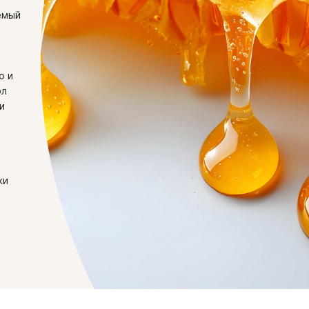
емый
ю и
ол
и
жи
и