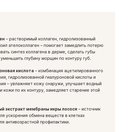
ен
– растворимый коллаген, гидролизованный
ноил ателоколлаген – помогает замедлить потерю
овать синтез коллагена в дерме, сделать губы
 уменьшить глубину морщин по контуру губ.
оновая кислота
– комбинация ацетилированного
рия, гидролизованной гиалуроновой кислоты и
рия – увлажняет кожу снаружи, улучшает водный
 и кожи по их контуру, замедляет старение этой
й экстракт мембраны икры лосося
– источник
ля ускорения обмена веществ в клетках
ля антивозрастной профилактики.