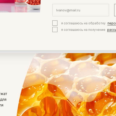
химическому сос
жожоба максима
жожоба – это с
компонент.
я соглашаюсь на обработку
перс
я соглашаюсь на получение
расс
ужат
 для
ля