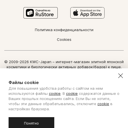
Политика конфиденциальности
Cookies
© 2009-2026 KWC-Japan – интернет-магазин элитной японской
косметики и биологически активных добавок(бадов) к пище.
Все права защищены.
Использование информации сайта возможно только по
Файлы cookie
письменному разрешению ООО "Нозоми Дайрект".
Для повышения удобства работы с сайтом на нем
Copyright Nozomi Direct 2011. All rights reserved. The use of the
используются файлы
cookie
. В
cookie
содержатся данные о
information is possible only by written permit from Nozomi Direct.
Ваших прошлых посещениях сайта. Если Вы не хотите,
чтобы эти данные обрабатывались, отключите
cookie
в
Создано с ❤ в KISLOROD
настройках браузера.
Понятно
БИОЛОГИЧЕСКИ АКТИВНАЯ ДОБАВКА К ПИЩЕ. НЕ ЯВЛЯЕТСЯ