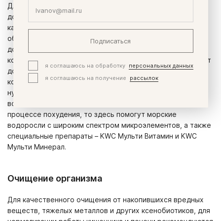
Для снижения массы тела рекомендуется принимать
добавку, содержащую альфа-липоевую кислоту, L-
карнитин. Эти активные компоненты расщепляют жир,
обеспечивают ускоренный обмен энергии. Отличным
Подписаться
дополнением станет использование коэнзима Q10,
который повышает активность, физическую силу, придает
я соглашаюсь на обработку
персональных данных
дополнительную энергию при занятиях спортом, - что, в
я соглашаюсь на получение
рассылок
конечном итоге, тоже помогает снижению веса. Если
нужно определиться, какие БАДы выбрать для
восполнения недостатка витаминов и минералов в
процессе похудения, то здесь помогут морские
водоросли с широким спектром микроэлементов, а также
специальные препараты – KWC Мульти Витамин и KWC
Мульти Минерал.
Очищение организма
Для качественного очищения от накопившихся вредных
веществ, тяжелых металлов и других ксенобиотиков, для