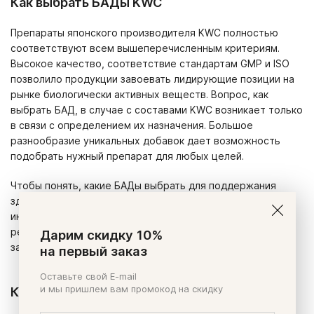
Как выбрать БАДы KWC
Препараты японского производителя KWC полностью
соответствуют всем вышеперечисленным критериям.
Высокое качество, соответствие стандартам GMP и ISO
позволило продукции завоевать лидирующие позиции на
рынке биологически активных веществ. Вопрос, как
выбрать БАД, в случае с составами KWC возникает только
в связи с определением их назначения. Большое
разнообразие уникальных добавок дает возможность
подобрать нужный препарат для любых целей.
Чтобы понять, какие БАДы выбрать для поддержания
здоровья, нужно ознакомиться с их составом и
инструкцией по применению. Но существуют и общие
рекомендации по подбору нужного препарата KWC в
Дарим скидку 10%
зависимости от поставленной задачи.
на первый заказ
Оставьте свой E-mail
и мы пришлем вам промокод на скидку
Коррекция веса