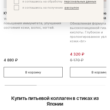
я соглашаюсь на обработку
персональных данных
я соглашаюсь на получение
рассылок
KWC Акулий сквален
KWC Гиалуроновая кис
улучшенная формула
Уникальное средство для
повышения иммунитета, улучшения
Обновленная формула. 
состояния кожи, волос, ногтей.
высокоочищенной гиалу
кислоты. Глубокое и
пролонгированное увла
кожи.<br>
4 320 ₽
4 880 ₽
6 170 ₽
В корзину
В корзину
Купить питьевой коллаген в стиках из
Японии