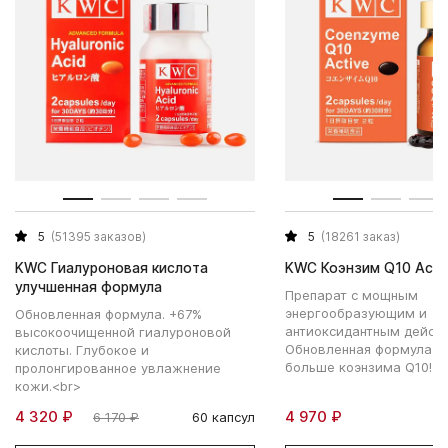
5
(51395 заказов)
5
(18261 заказ)
KWC Гиалуроновая кислота
KWC Коэнзим Q10 Acti
улучшенная формула
Препарат с мощным
энергообразующим и
Обновленная формула. +67%
антиоксидантным дейст
высокоочищенной гиалуроновой
Обновленная формула - 
кислоты. Глубокое и
больше коэнзима Q10!
пролонгированное увлажнение
кожи.<br>
4 320 ₽
4 970 ₽
6 170 ₽
60 капсул