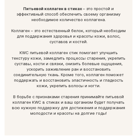
Питьевой коллаген в стиках
– это простой и
Валин
1,6 г
эффективный способ обеспечить своему организму
необходимое количество коллагена.
Глутаминовая кислота
10,0 г
Коллаген – это естественный белок, который необходим
для поддержания здоровья и красоты кожи, волос,
Глицин
17,9 г
суставов и костей.
KWC питьевой коллаген стик помогает улучшить
Гистидин
1,35 г
текстуру кожи, замедлить процессы старения, укрепить
суставы, кости и связки, снизить болевые ощущения,
ускорить заживление ран и восстановить
Гидроксилизин
0,6 г
соединительную ткань. Кроме того, коллаген поможет
поддержать и восстановить эластичность и гладкость
Гидроксипролин
9,0 г
кожи, укрепить волосы и ногти.
В борьбе с признаками старения принимайте питьевой
Изолейцин
1,0 г
коллаген KWC в стиках и ваш организм будет получать
всю нужную поддержку для достижения и поддержания
Лейцин
2,3 г
молодости и красоты на долгие годы!
Лизин
2,9 г