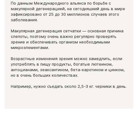
сырье, и поэтому комплекс содержит максимальное
По данным Международного альянса по борьбе с
количество необходимых для здоровья глаз антиоксидантов.
макулярной дегенерацией, на сегодняшний день в мире
зафиксировано от 25 до 30 миллионов случаев этого
заболевания.
Макулярная дегенерация сетчатки — основная причина
слепоты, поэтому очень важно регулярно проверять
зрение и обеспечивать организм необходимыми
микроэлементами.
Возрастные изменения зрения можно замедлить, если
употреблять в пищу продукты, богатые лютеином,
антоцианами, зеаксантином, бета-каротином и цинком,
но в очень больших количествах.
Например, нужно съедать около 2,5-3 кг. черники в день.