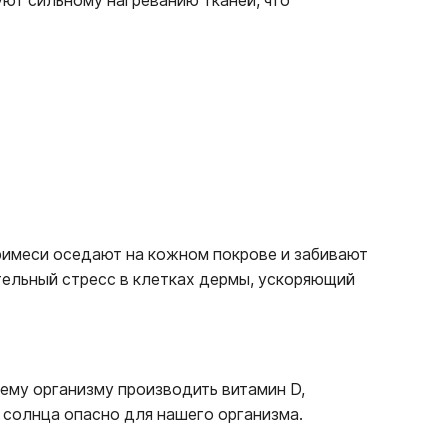
ют сильному нагреванию тканей, что
примеси оседают на кожном покрове и забивают
ительный стресс в клетках дермы, ускоряющий
шему организму производить витамин D,
 солнца опасно для нашего организма.