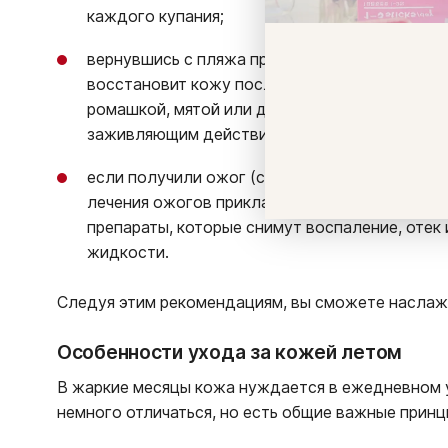
каждого купания;
вернувшись с пляжа примите душ и используй
восстановит кожу после агрессивного воздей
ромашкой, мятой или другими природными ин
заживляющим действием;
если получили ожог (сильное покраснение, жж
лечения ожогов прикладывайте холодные ком
препараты, которые снимут воспаление, отек 
жидкости.
Следуя этим рекомендациям, вы сможете наслажд
Особенности ухода за кожей летом
В жаркие месяцы кожа нуждается в ежедневном у
немного отличаться, но есть общие важные принц