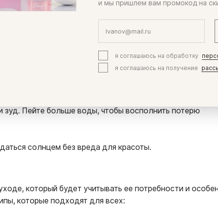
и мы пришлем вам промокод на ск
те средство после загара, которое успокоит, увлажнит и
ствия УФ-излучения. Выбирайте средства с алоэ вера,
гредиентами, они обладают противовоспалительным и
я соглашаюсь на обработку
перс
я соглашаюсь на получение
расс
ение), немедленно покиньте пляж и обратитесь к врачу.
прессы, антибактериальные мази и антигистаминные
и зуд. Пейте больше воды, чтобы восполнить потерю
аться солнцем без вреда для красоты.
ходе, который будет учитывать ее потребности и особен
ипы, которые подходят для всех: