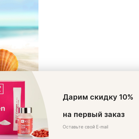
Дарим скидку 10%
й, красивый загар, следуйте советам:
на первый заказ
енно, увеличивая время пребывания на солнце каждый де
Оставьте свой E-mail
участки тела крем для загара и обновляйте его после