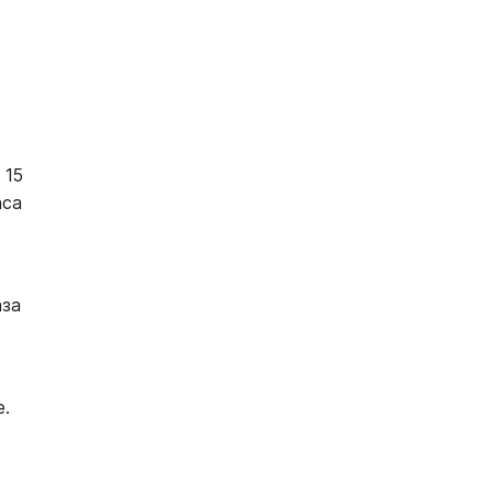
 15
аса
аза
е.