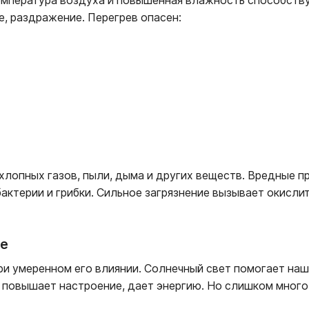
температура воздуха и повышенная влажность способству
, раздражение. Перегрев опасен:
хлопных газов, пыли, дыма и других веществ. Вредные 
бактерии и грибки. Сильное загрязнение вызывает окисл
ие
при умеренном его влиянии. Солнечный свет помогает на
н повышает настроение, дает энергию. Но слишком много