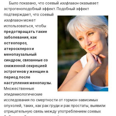
Было показано, что соевый
изофлавон
оказывает
эстрогеноподобный эффект. Подобный эффект
подтверждает, что соевый
изофлавон
может
использоваться, чтобы
предотвращать такие
заболевания, как
остеопороз,
атеросклероз и
менопаузальный
синдром, связанные со
сниженной секрецией
эстрогенов у женщин в
период после
наступления менопаузы.
Множественные
эпидемиологические
исследования по смертности от гормон-зависимых
опухолей, таких, как рак груди и рак простаты, выявили
отрицательную связь между употреблением соевых