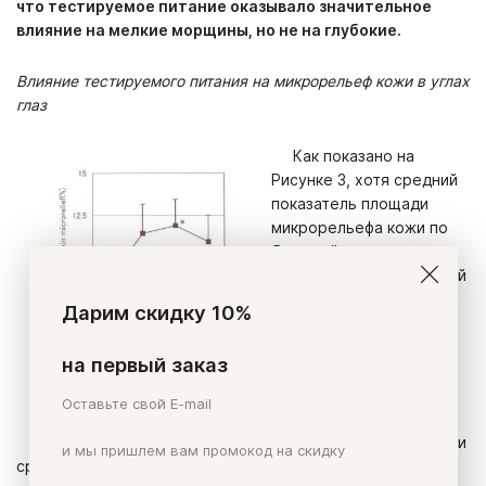
что тестируемое питание оказывало значительное
влияние на мелкие морщины, но не на глубокие.
Влияние тестируемого питания на микрорельеф кожи в углах
глаз
Как показано на
Рисунке 3, хотя средний
показатель площади
микрорельефа кожи по
большей части не
изменился в контрольной
группе, он проявлял
Дарим скидку 10%
тенденцию к
возрастанию в опытной
на первый заказ
группе, а значительные
различия стали заметны
Оставьте свой E-mail
на 8 неделе (р<0.01).
Степень вариабельности
и мы пришлем вам промокод на скидку
среднего показателя площади микрорельефа кожи в