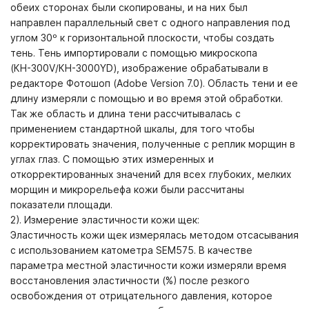
обеих сторонах были скопированы, и на них был
направлен параллельный свет с одного направления под
углом 30º к горизонтальной плоскости, чтобы создать
тень. Тень импортировали с помощью микроскопа
(КН-300
V
/КН-3000
YD
), изображение обрабатывали в
редакторе Фотошоп (
Adobe
Version
7.0). Область тени и ее
длину измеряли с помощью и во время этой обработки.
Так же область и длина тени рассчитывалась с
применением стандартной шкалы, для того чтобы
корректировать значения, полученные с реплик морщин в
углах глаз. С помощью этих измеренных и
откорректированных значений для всех глубоких, мелких
морщин и микрорельефа кожи были рассчитаны
показатели площади.
2). Измерение эластичности кожи щек:
Эластичность кожи щек измерялась методом отсасывания
с использованием катометра
SEM
575. В качестве
параметра местной эластичности кожи измеряли время
восстановления эластичности (%) после резкого
освобождения от отрицательного давления, которое