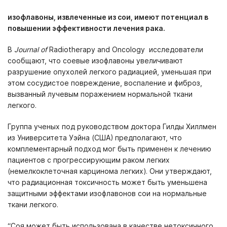
изофлавоны, извлеченные из сои, имеют потенциал в
повышении эффективности лечения рака.
В
Journal
of
Radiotherapy and Oncology исследователи
сообщают, что соевые изофлавоны увеличивают
разрушение опухолей легкого радиацией, уменьшая при
этом сосудистое повреждение, воспаление и фиброз,
вызванный лучевым поражением нормальной ткани
легкого.
Группа ученых под руководством доктора Гилды Хиллмен
из Университета Уэйна (США) предполагают, что
комплементарный подход мог быть применен к лечению
пациентов с прогрессирующим раком легких
(немелкоклеточная карцинома легких). Они утверждают,
что радиационная токсичность может быть уменьшена
защитными эффектами изофлавонов сои на нормальные
ткани легкого.
“Соя может быть использована в качестве нетоксичного