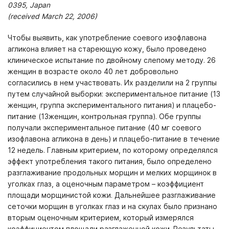
0395, Japan
(received March 22, 2006)
Чтобы выявить, как употребление соевого изофлавона
агликона влияет на стареющую кожу, было проведено
клиническое испытание по двойному слепому методу. 26
женщин в возрасте около 40 лет добровольно
согласились в нем участвовать. Их разделили на 2 группы
путем случайной выборки: экспериментальное питание (13
женщин, группа экспериментального питания) и плацебо-
питание (13женщин, контрольная группа). Обе группы
получали экспериментальное питание (40 мг соевого
изофлавона агликона в день) и плацебо-питание в течение
12 недель. Главным критерием, по которому определялся
эффект употребления такого питания, было определено
разглаживание продольных морщин и мелких морщинок в
уголках глаз, а оценочным параметром – коэффициент
площади морщинистой кожи. Дальнейшее разглаживание
сеточки морщин в уголках глаз и на скулах было признано
вторым оценочным критерием, который измерялся
коэффициентом площади разглаженной кожи. Результаты