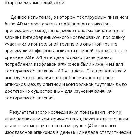
старением изменений кожи.
Данное испытание, в котором тестируемым питанием
было
40 мг
доза соевых изофлавонов агликонов,
принимаемых ежедневно, может рассматриваться как
вариант интерференционного исследования, поскольку
участники в контрольной группе и в опытной группе
принимали изофлавоны агликоны с пищей в количестве в
среднем
7.3
и
7.4
мг
в день. Однако такие уровни
потребления изофлавон агликонов были ниже, чем для
тестируемого питания - 40 мг в день. Это привело нас к
выводу, что различия в потреблении изофлавонов
агликонов между опытной и контрольной группами было
достаточно существенным для изучения влияния
тестируемого питания.
Результаты этого исследования показывают, что по
двум первичным критериям оценки, показатель площади
для мелких морщин в опытной группе (40мг соевых
изофлавонов агликонов в день) к 12 неделе статистически