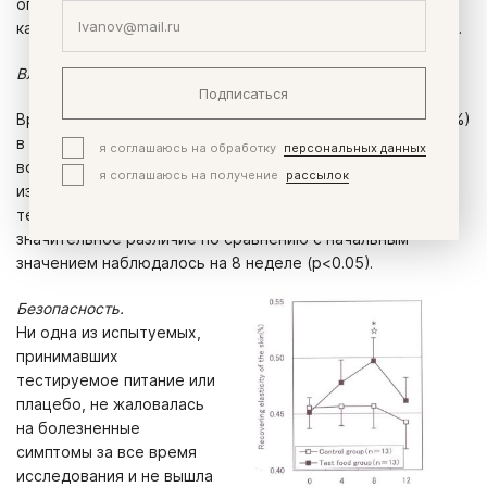
опытной группе была выше, чем в контрольной группе в
каждой временной точке, но различие не было значимым.
Влияние тестируемого питания на эластичность кожи щек.
Подписаться
Временные изменения в восстановлении эластичности (%)
в каждой группе иллюстрирует Рисунок 4. Хотя
я соглашаюсь на обработку
персональных данных
восстановление эластичности по большей части не
я соглашаюсь на получение
рассылок
изменилось в контрольной группе, оно проявляло
тенденцию к возрастанию в опытной группе, а
значительное различие по сравнению с начальным
значением наблюдалось на 8 неделе (р<0.05).
Безопасность.
Ни одна из испытуемых,
принимавших
тестируемое питание или
плацебо, не жаловалась
на болезненные
симптомы за все время
исследования и не вышла