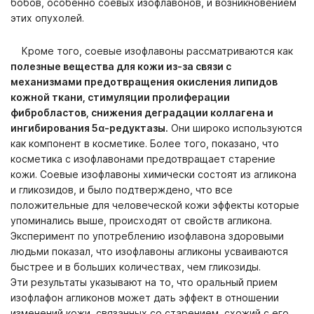
бобов, особенно соевых изофлавонов, и возникновением
этих опухолей.
Кроме того, соевые изофлавоны рассматриваются как
полезные вещества для кожи из-за связи с
механизмами предотвращения окисления липидов
кожной ткани, стимуляции пролиферации
фибробластов, снижения деградации коллагена и
ингибирования 5α-редуктазы.
Они широко используются
как компонент в косметике. Более того, показано, что
косметика с изофлавонами предотвращает старение
кожи. Соевые изофлавоны химически состоят из агликона
и гликозидов, и было подтверждено, что все
положительные для человеческой кожи эффекты которые
упоминались выше, происходят от свойств агликона.
Эксперимент по употреблению изофлавона здоровыми
людьми показал, что изофлавоны агликоны усваиваются
быстрее и в больших количествах, чем гликозиды.
Эти результаты указывают на то, что оральный прием
изофлафон агликонов может дать эффект в отношении
изменений кожи, связанных со старением, схожий с его