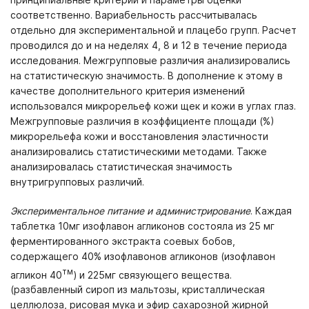
соответственно. Вариабельность рассчитывалась
отдельно для экспериментальной и плацебо групп. Расчет
проводился до и на неделях 4, 8 и 12 в течение периода
исследования. Межгрупповые различия анализировались
на статистическую значимость. В дополнение к этому в
качестве дополнительного критерия изменений
использовался микрорельеф кожи щек и кожи в углах глаз.
Межгрупповые различия в коэффициенте площади (%)
микрорельефа кожи и восстановления эластичности
анализировались статистическими методами. Также
анализировалась статистическая значимость
внутригрупповых различий.
Экспериментальное питание и администрирование
. Каждая
таблетка 10мг изофлавон агликонов состояла из 25 мг
ферментированного экстракта соевых бобов,
содержащего 40% изофлавонов агликонов (изофлавон
тм
агликон 40
) и 225мг связующего вещества.
(разбавленный сироп из мальтозы, кристаллическая
целлюлоза, рисовая мука и эфир сахарозной жирной