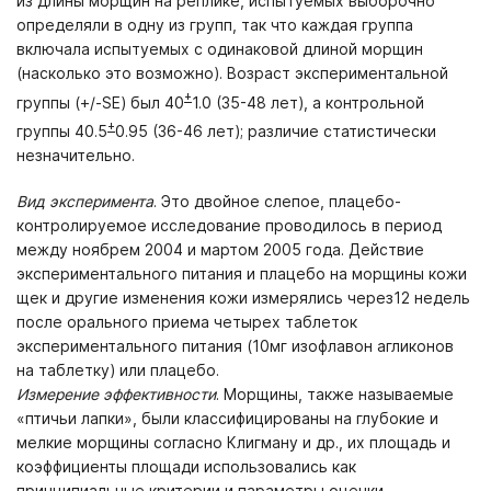
из длины морщин на реплике, испытуемых выборочно
определяли в одну из групп, так что каждая группа
включала испытуемых с одинаковой длиной морщин
(насколько это возможно). Возраст экспериментальной
+
группы (+/-
SE
) был 40
1.0 (35-48 лет), а контрольной
+
группы 40.5
0.95 (36-46 лет); различие статистически
незначительно.
Вид эксперимента
. Это двойное слепое, плацебо-
контролируемое исследование проводилось в период
между ноябрем 2004 и мартом 2005 года. Действие
экспериментального питания и плацебо на морщины кожи
щек и другие изменения кожи измерялись через12 недель
после орального приема четырех таблеток
экспериментального питания (10мг изофлавон агликонов
на таблетку) или плацебо.
Измерение эффективности
. Морщины, также называемые
«птичьи лапки», были классифицированы на глубокие и
мелкие морщины согласно Клигману и др., их площадь и
коэффициенты площади использовались как
принципиальные критерии и параметры оценки