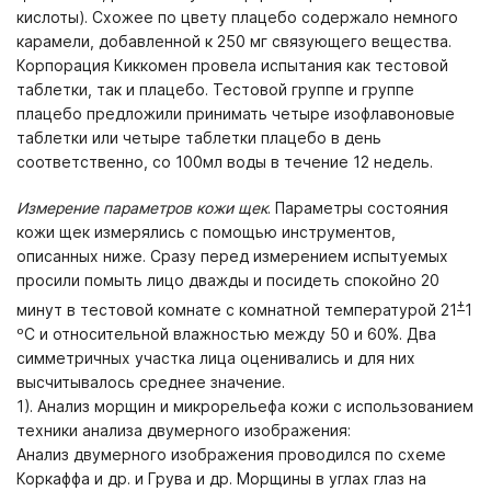
кислоты). Схожее по цвету плацебо содержало немного
карамели, добавленной к 250 мг связующего вещества.
Корпорация Киккомен провела испытания как тестовой
таблетки, так и плацебо. Тестовой группе и группе
плацебо предложили принимать четыре изофлавоновые
таблетки или четыре таблетки плацебо в день
соответственно, со 100мл воды в течение 12 недель.
Измерение параметров кожи щек
. Параметры состояния
кожи щек измерялись с помощью инструментов,
описанных ниже. Сразу перед измерением испытуемых
просили помыть лицо дважды и посидеть спокойно 20
+
минут в тестовой комнате с комнатной температурой 21
1
ºС и относительной влажностью между 50 и 60%. Два
симметричных участка лица оценивались и для них
высчитывалось среднее значение.
1). Анализ морщин и микрорельефа кожи с использованием
техники анализа двумерного изображения:
Анализ двумерного изображения проводился по схеме
Коркаффа и др. и Грува и др. Морщины в углах глаз на