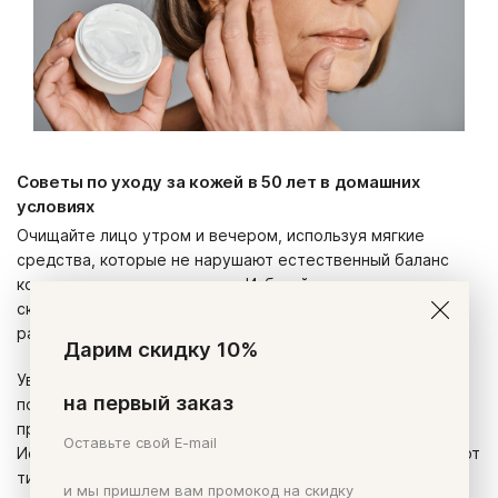
Советы по уходу за кожей в 50 лет в домашних
условиях
Очищайте лицо утром и вечером, используя мягкие
средства, которые не нарушают естественный баланс
кожи и не пересушивают ее. Избегайте агрессивных
скрабов, щеток и губок, которые могут повредить или
раздражить кожу.
Дарим скидку 10%
Увлажняйте кожу дважды в день, это поможет
на первый заказ
поддерживать оптимальный уровень влаги в коже и
предотвратить сухость, шелушение и стянутость.
Оставьте свой E-mail
Используйте кремы или эмульсии, которые соответствуют
типу, возрасту и состоянию кожи. Выбирайте средства с
и мы пришлем вам промокод на скидку