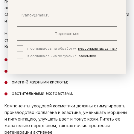
гиалуроновой кислотой, коллагеном, эластином,
антиоксидантами и другими компонентами, которые
способствуют удержанию влаги, улучшению эластичности
и гладкости.
Подписаться
Насыщайте кожу питательными веществами, которые
способствуют регенерации и омоложению клеток.
Выбирайте средства с:
я соглашаюсь на обработку
персональных данных
я соглашаюсь на получение
рассылок
ретинолом;
витаминами A, C и E;
омега-3 жирными кислоты;
растительными экстрактами.
Компоненты уходовой косметики должны стимулировать
производство коллагена и эластина, уменьшать морщины
и пигментацию, улучшать цвет и тонус кожи. Питать ее
желательно перед сном, так как ночью процессы
регенерации активнее.