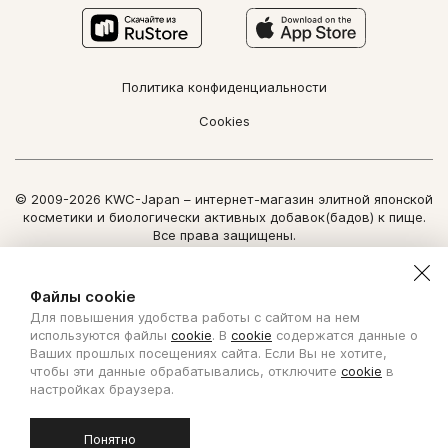
Политика конфиденциальности
Cookies
© 2009-2026 KWC-Japan – интернет-магазин элитной японской
косметики и биологически активных добавок(бадов) к пище.
Все права защищены.
Использование информации сайта возможно только по
письменному разрешению ООО "Нозоми Дайрект".
Файлы cookie
Для повышения удобства работы с сайтом на нем
Copyright Nozomi Direct 2011. All rights reserved. The use of the
используются файлы
cookie
. В
cookie
содержатся данные о
information is possible only by written permit from Nozomi Direct.
Ваших прошлых посещениях сайта. Если Вы не хотите,
чтобы эти данные обрабатывались, отключите
cookie
в
Создано с ❤ в KISLOROD
настройках браузера.
Понятно