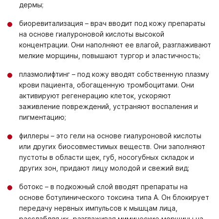
дермы;
биоревитализация – врач вводит под кожу препараты
на основе гиалуроновой кислоты высокой
концентрации. Они наполняют ее влагой, разглаживают
мелкие морщины, повышают тургор и эластичность;
плазмолифтинг – под кожу вводят собственную плазму
крови пациента, обогащенную тромбоцитами. Они
активируют регенерацию клеток, ускоряют
заживление повреждений, устраняют воспаления и
пигментацию;
филлеры – это гели на основе гиалуроновой кислоты
или других биосовместимых веществ. Они заполняют
пустоты в области щек, губ, носогубных складок и
других зон, придают лицу молодой и свежий вид;
ботокс – в подкожный слой вводят препараты на
основе ботулинического токсина типа А. Он блокирует
передачу нервных импульсов к мышцам лица,
расслабляя их, разглаживая мимические морщины на