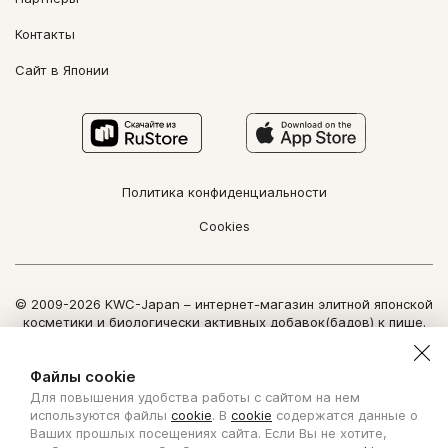
Контакты
Сайт в Японии
Политика конфиденциальности
Cookies
© 2009-2026 KWC-Japan – интернет-магазин элитной японской
косметики и биологически активных добавок(бадов) к пище.
Все права защищены.
Использование информации сайта возможно только по
Файлы cookie
письменному разрешению ООО "Нозоми Дайрект".
Для повышения удобства работы с сайтом на нем
Copyright Nozomi Direct 2011. All rights reserved. The use of the
используются файлы
cookie
. В
cookie
содержатся данные о
information is possible only by written permit from Nozomi Direct.
Ваших прошлых посещениях сайта. Если Вы не хотите,