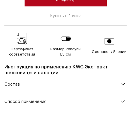
Купить в 1 клик
Сертификат
Размер капсулы
Сделано в Японии
соответствия
1,5 см.
Инструкция по применению KWC Экстракт
шелковицы и салации
Состав
Содержание в суточной дозе 2 капсулы, мг
Способ применения
Экстракт листьев
200
шелковицы
В 1 упаковке — 60 капсул.
Экстракт семян
51
Взрослым по 1 капсуле 2 раза в день во время еды.
пажитника
Продолжительность приема — 1 месяц. При необходимости