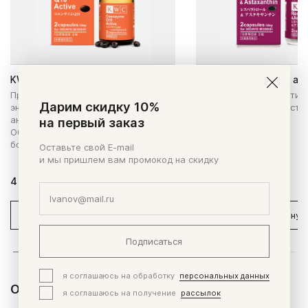
KWC Коэнзим Q10 Active
KWC Ресвератрол и ас
Препарат с мощным
Комплекс мощных антио
Дарим скидку 10%
энергообразующим и
антивозрастным действ
антиоксидантным действием.
организм.
на первый заказ
Обновленная формула - на 67%
больше коэнзима Q10!
Оставьте свой E-mail
и мы пришлем вам промокод на скидку
4 970 ₽
6 200 ₽
В корзину
В корзину
Подписаться
я соглашаюсь на обработку
персональных данных
Отзывы и вопросы
я соглашаюсь на получение
рассылок
Отзывы (0)
Вопросы (0)