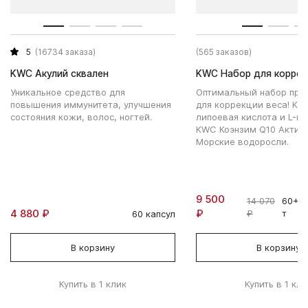
5
(16734 заказа)
(565 заказов)
KWC Акулий сквален
KWC Набор для коррек
Уникальное средство для
Оптимальный набор про
повышения иммунитета, улучшения
для коррекции веса! KW
состояния кожи, волос, ногтей.
липоевая кислота и L-ка
KWC Коэнзим Q10 Актив
Морские водоросли.
9 500
14 070
60+12
4 880 ₽
₽
₽
т
60 капсул
В корзину
В корзину
Купить в 1 клик
Купить в 1 кли