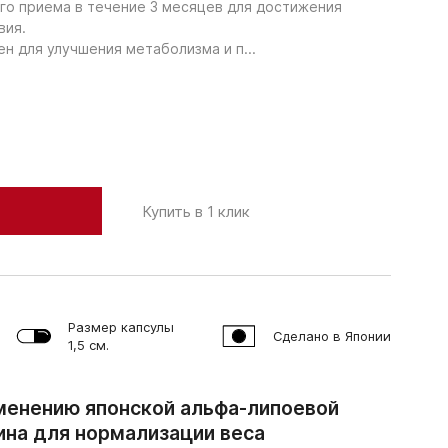
го приема в течение 3 месяцев для достижения
вия.
н для улучшения метаболизма и п...
Купить в 1 клик
Размер капсулы
Сделано в Японии
1,5 см.
менению японской альфа-липоевой
ина для нормализации веса