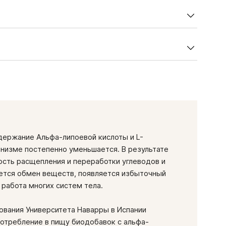
зе (4 капсулы), мг
75,2
капсулы 2 раза в день.
а: рекомендуется для постоянного приема.
240,0
угих продуктов KWC.
арнитин и альфа-липоевая кислота усиливают действие
тимулируют эффективное сжигание жиров и углеводов,
дуальная непереносимость компонентов продукта,
ктировать вес, повышают выносливость во время
держание Альфа-липоевой кислоты и L-
тации и кормления грудью.
оряют рост мышц и помогают правильной работе
анизме постепенно уменьшается. В результате
иодобавке помогает снизить артериальное давление,
ость расщепления и переработки углеводов и
 улучшить работу сердечной мышцы.
ется обмен веществ, появляется избыточный
 работа многих систем тела.
ования Университета Наварры в Испании
потребление в пищу биодобавок с альфа-