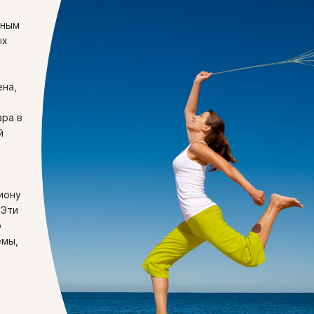
щным
ых
ена,
ара в
й
иону
 Эти
ю
емы,