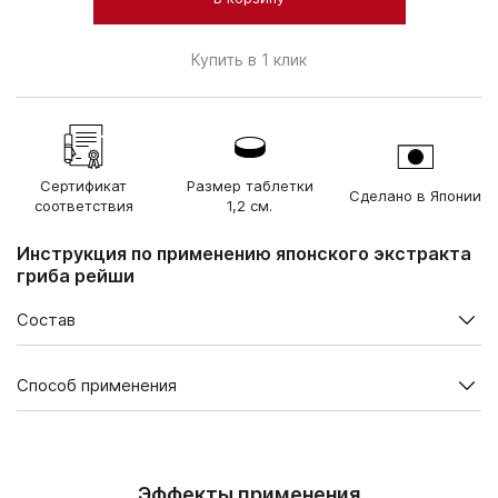
Купить в 1 клик
Сертификат
Размер таблетки
Сделано в Японии
соответствия
1,2 см.
Инструкция по применению японского экстракта
гриба рейши
Состав
Содержание в суточной дозе (3 таблетки), мг
Способ применения
Экстракт рейши из
плодовых тел формы
500
В 1 упаковке — 90 таблеток. Набор из 3 упаковок.
“оленьи рога”, в том числе
Взрослым по 3 таблетки в день во время еды.
Бета-глюканы
200,40
Продолжительность приема — 1 месяц. При необходимости
Эффекты применения