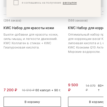
я соглашаюсь на получение
рассылок
(284 заказа)
(566 заказов)
KWC Набор для красоты кожи
KWC Набор для коррек
Бьюти-добавки для красоты кожи,
Оптимальный набор про
силы мышц и легкости движений.
для коррекции веса! KW
KWC Коллаген в стиках + KWC
липоевая кислота и L-ка
Гиалуроновая кислота.
KWC Коэнзим Q10 Актив
Морские водоросли.
9 500
14 070
60+12
7 200 ₽
₽
₽
т
10 510 ₽
60 капсул + 90 г.
В корзину
В корзину