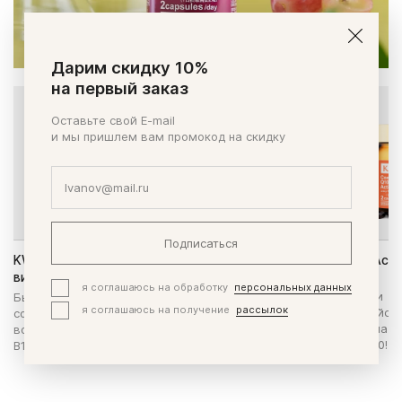
Дарим скидку 10%
на первый заказ
30%
Оставьте свой E-mail
и мы пришлем вам промокод на скидку
Подписаться
KWC Коллаген и комплекс
KWC Коэнзим Q10 Acti
витаминов В1 и В2
Препарат с мощным
я соглашаюсь на обработку
персональных данных
энергообразующим и
Бьюти-добавка для улучшения
я соглашаюсь на получение
рассылок
антиоксидантным дейст
состояния кожи, а также для
Обновленная формула - 
восполнения недостатка витаминов
больше коэнзима Q10!
В1 и В2.