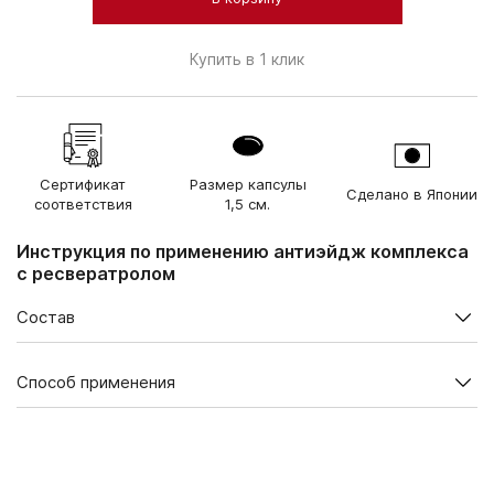
Купить в 1 клик
Сертификат
Размер капсулы
Сделано в Японии
соответствия
1,5 см.
Инструкция по применению антиэйдж комплекса
с ресвератролом
Состав
Содержание в суточной дозе (2 капсулы), мг
Способ применения
Ресвератрол (из красного
4,0
винограда)
В 1 упаковке — 60 капсул
Астаксантин (из
Взрослым по 1 капсуле 2 раза в день во время еды.
водоросли
1,0
Рекомендуется для постоянного приема
Haematococcus)