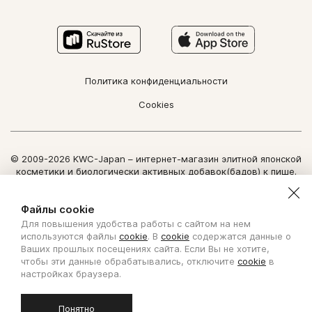
Политика конфиденциальности
Cookies
© 2009-2026 KWC-Japan – интернет-магазин элитной японской
косметики и биологически активных добавок(бадов) к пище.
Все права защищены.
Использование информации сайта возможно только по
Файлы cookie
письменному разрешению ООО "Нозоми Дайрект".
Для повышения удобства работы с сайтом на нем
Copyright Nozomi Direct 2011. All rights reserved. The use of the
используются файлы
cookie
. В
cookie
содержатся данные о
information is possible only by written permit from Nozomi Direct.
Ваших прошлых посещениях сайта. Если Вы не хотите,
чтобы эти данные обрабатывались, отключите
cookie
в
Создано с ❤ в KISLOROD
настройках браузера.
Понятно