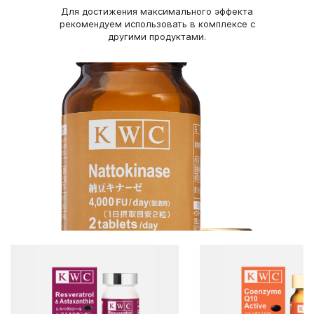
Взрослым по 2 таблетки в день во время еды. В 1 упаковке —
Для достижения максимального эффекта
60 таблеток.
рекомендуем использовать в комплексе с
FU – фибринолитические единицы
другими продуктами.
Противопоказания:
Индивидуальная непереносимость компонентов продукта,
беременность, кормление грудью. Перед применением
рекомендуется проконсультироваться с врачом, в особенности
– лицам, принимающим антикоагулянты.