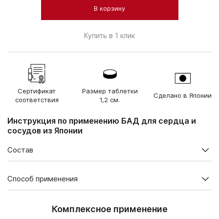
В корзину
Купить в 1 клик
Сертификат
Размер таблетки
Сделано в Японии
соответствия
1,2 см.
Инструкция по применению БАД для сердца и
сосудов из Японии
Состав
Содержание в суточной дозе (2 таблетки), мг
Способ применения
Экстракт соевых бобов
100
натто, в том числе:
Продолжительность приема — 1 месяц. При необходимости курс
можно повторить.
Комплексное применение
наттокиназа
4000 FU