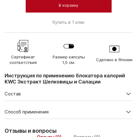
В корзину
Купить в 1 клик
Сертификат
Размер капсулы
Сделано в Японии
соответствия
1,5 см.
Инструкция по применению блокатора калорий
KWC Экстракт Шелковицы и Салации
Состав
Содержание в суточной дозе 2 капсулы, мг
Способ применения
Экстракт листьев
200
шелковицы
В 1 упаковке — 60 капсул
Отзывы и вопросы
Экстракт семян
51
Взрослым по 1 капсуле 2 раза в день во время еды.
пажитника
Отзывы (0)
Вопросы (0)