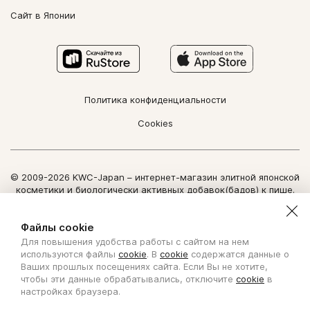
Сайт в Японии
Политика конфиденциальности
Cookies
© 2009-2026 KWC-Japan – интернет-магазин элитной японской
косметики и биологически активных добавок(бадов) к пище.
Все права защищены.
Использование информации сайта возможно только по
Файлы cookie
письменному разрешению ООО "Нозоми Дайрект".
Для повышения удобства работы с сайтом на нем
Copyright Nozomi Direct 2011. All rights reserved. The use of the
используются файлы
cookie
. В
cookie
содержатся данные о
information is possible only by written permit from Nozomi Direct.
Ваших прошлых посещениях сайта. Если Вы не хотите,
чтобы эти данные обрабатывались, отключите
cookie
в
Создано с ❤ в KISLOROD
настройках браузера.