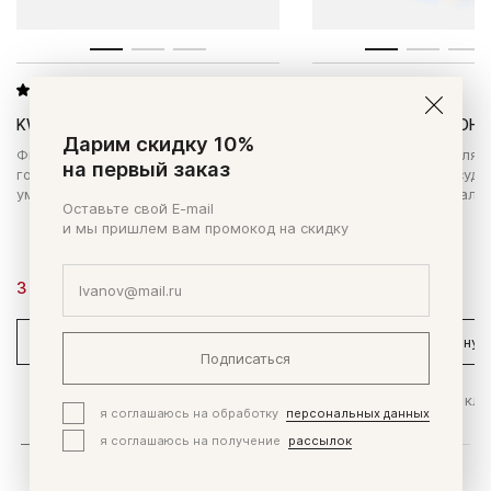
5
(1065 заказов)
5
(28768 заказов)
KWC Соевый изофлавон
KWC Омега-3 EPA&DHA
Дарим скидку 10%
Фитоэстрогены для нормализации
Омега-3 кислоты - для 
на первый заказ
гормонального баланса,
работы сердца и сосудо
уменьшения симптомов климакса.
высокой интеллектуаль
Оставьте свой E-mail
активности.
и мы пришлем вам промокод на скидку
3 850 ₽
4 420 ₽
60 капсул
В корзину
В корзину
Подписаться
Купить в 1 клик
Купить в 1 кли
я соглашаюсь на обработку
персональных данных
я соглашаюсь на получение
рассылок