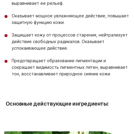
выравнивает ее рельеф.
GLUCOSIDE, HYDROXYETHYLCELLULOSE, CARBOMER, POTASSIUM
HYDROXIDE, DISODIUM EDTA, PHENOXYETHANOL, FRAGRANCE,
EUGENOL, HYDROXYCITRONELLAL, BENZYL SALICYLATE,
Оказывает мощное увлажняющее действие, повышает
COUMARIN, LINALOOL, BENZYL BENZOATE, LIMONENE, ALPHA-
защитную функцию кожи.
ISOMETHYL IONONE, DISODIUM PHOSPHATE, CITRIC ACID,
POTASSIUM PHOSPHATE, SODIUM CITRATE, BRASSICA NAPUS
Защищает кожу от процессов старения, нейтрализует
SEED OIL
действие свободных радикалов. Оказывает
успокаивающее действие.
Предотвращает образование пигментации и
сокращает видимость пигментных пятен, выравнивает
тон, восстанавливает природное сияние кожи.
Основные действующие ингредиенты: