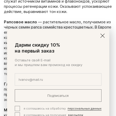
служат источником витаминов и флавоноидов, ускоряют
процессы регенерации кожи. Оказывают успокаивающее
действие, выравнивают тон кожи.
Рапсовое масло
—
растительное масло, получаемое из
чёрных семян рапса семейства крестоцветных. В Европе
его называют рапсовым, а в Северной Америке
каноловым. Масло содержит ненасыщенные жирные
кислоты омега-3 и омега-6, растительные стерины,
Дарим скидку 10%
каротиноиды, витамин К и токоферолы (витамин Е). При
на первый заказ
использовании в косметике смягчает, омолаживает
кожу, делает ее более плотной, уменьшает потерю
Оставьте свой E-mail
влаги. Масло некомедоногенно, поэтому может
и мы пришлем вам промокод на скидку
использоваться для ухода за жирной кожей. Для сухой
тонкой кожи помогает восстановить водный баланс.
Глицирризат Калия
–
природное соединение,
получаемое из Корня Солодки, обладает
противовоспалительным и успокаивающим действием,
Подписаться
эффективен в защите от пигментации.
я соглашаюсь на обработку
персональных данных
Манноза
– одно из наиболее эффективных
косметических ингредиентов для увлажнения
я соглашаюсь на получение
рассылок