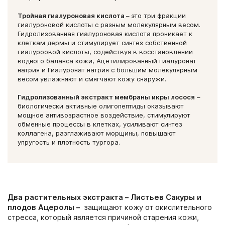
Тройная гиалуроновая кислота
–
это три фракции
гиалуроновой кислоты с разным молекулярным весом.
Гидролизованная гиалуроновая кислота проникает к
клеткам дермы и стимулирует синтез собственной
гиалуроовой кислоты, содействуя в восстановлении
водного баланса кожи, Ацетилированный гиалуронат
натрия и Гиалуронат натрия с большим молекулярным
весом увлажняют и смягчают кожу снаружи.
Гидролизованный экстракт мембраны икры лосося
–
биологически активные олигопептиды оказывают
мощное антивозрастное воздействие, стимулируют
обменные процессы в клетках, усиливают синтез
коллагена, разглаживают морщины, повышают
упругость и плотность тургора.
Два растительных экстракта – Листьев Сакуры и
плодов Ацеролы –
защищают кожу от окислительного
стресса, который является причиной старения кожи,