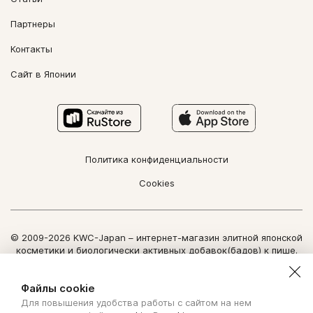
Партнеры
Контакты
Сайт в Японии
Политика конфиденциальности
Cookies
© 2009-2026 KWC-Japan – интернет-магазин элитной японской
косметики и биологически активных добавок(бадов) к пище.
Все права защищены.
Использование информации сайта возможно только по
Файлы cookie
письменному разрешению ООО "Нозоми Дайрект".
Для повышения удобства работы с сайтом на нем
Copyright Nozomi Direct 2011. All rights reserved. The use of the