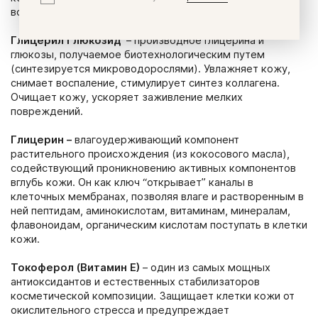
возрастной кожи, повышения ее плотности и гладкости.
Глицерил Глюкозид
–
производное глицерина и
глюкозы, получаемое биотехнологическим путем
(синтезируется микроводорослями). Увлажняет кожу,
снимает воспаление, стимулирует синтез коллагена.
Очищает кожу, ускоряет заживление мелких
повреждений.
Глицерин
–
влагоудерживающий компонент
растительного происхождения (из кокосового масла),
содействующий проникновению активных компонентов
вглубь кожи. Он как ключ “открывает” каналы в
клеточных мембранах, позволяя влаге и растворенным в
ней пептидам, аминокислотам, витаминам, минералам,
флавоноидам, органическим кислотам поступать в клетки
кожи.
Токоферол (Витамин Е)
– один из самых мощных
антиоксидантов и естественных стабилизаторов
косметической композиции. Защищает клетки кожи от
окислительного стресса и предупреждает