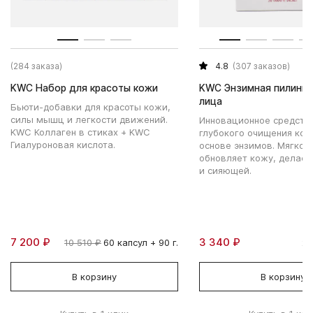
(284 заказа)
4.8
(307 заказов)
KWC Набор для красоты кожи
KWC Энзимная пилинг-
лица
Бьюти-добавки для красоты кожи,
силы мышц и легкости движений.
Инновационное средств
KWC Коллаген в стиках + KWC
глубокого очищения кож
Гиалуроновая кислота.
основе энзимов. Мягко 
обновляет кожу, делает
и сияющей.
7 200 ₽
3 340 ₽
10 510 ₽
60 капсул + 90 г.
20
В корзину
В корзину