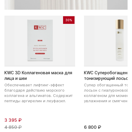
30%
KWC 3D Коллагеновая маска для
KWC Суперобогащенн
лица и шеи
тонизирующий лосьон
Обеспечивает лифтинг-эффект
Супер обогащенный тон
благодаря действию морского
лосьон с гиалуроновой 
коллагена и альгинатов. Содержит
коллагеном для момент
пептиды аргирелин и леуфасил.
увлажнения и смягчения
3 395 ₽
4 850 ₽
6 800 ₽