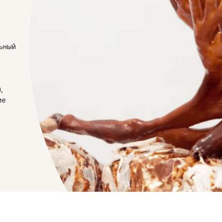
льный
,
ие