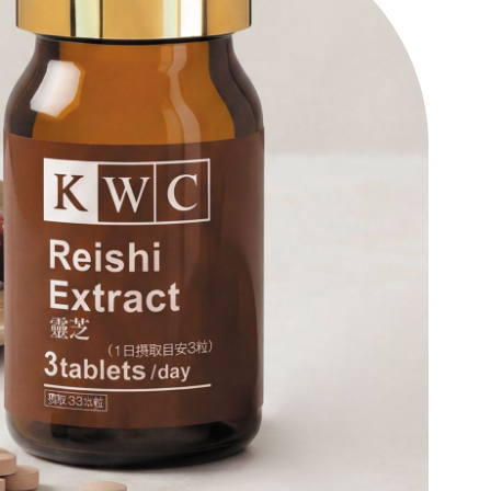
симость компонентов продукта, беременность,
тов как β-глюканы и тритерпены (в том числе
 применением рекомендуется проконсультироваться с
леньих рогах” примерно в 2 раза выше, чем в
иродной формы.