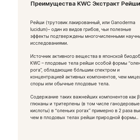
Преимущества KWC Экстракт Рейш
Рейши (трутовик лакированный, или Ganoderma
lucidum)– один из видов грибов, чьи полезные
эффекты подтверждены многочисленными научн
исследованиями.
Источник активного вещества в японской биодо
KWC – плодовые тела рейши особой формы “оле
рога”, обладающие бо̒льшим спектром и
концентрацией активных компонентов, чем мице
споры или обычные плодовые тела.
Содержание таких важнейших компонентов как β
глюканы и тритерпены (в том числе ганодеровые
кислоты) в “оленьих рогах” примерно в 2 раза вы
чем в плодовых телах рейши природной формы..