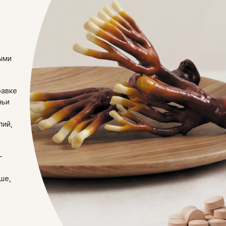
Индивидуальная неперено
и
таких важнейших компонен
кормление грудью. Перед
ганодеровые кислоты) в “о
врачом.
плодовых телах рейши пр
ыми
бавке
ньи
лий,
-
ше,