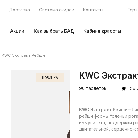
Доставка
Система скидок
Контакты
Горя
а
Акции
Как выбрать БАД
Кабина красоты
KWC Экстракт Рейши
KWC Экстрак
НОВИНКА
90 таблеток
Ост
KWC
Экстракт Рейши
–
био
рейши формы “оленьи рога
иммунитета, поддержки ра
двигательной, сердечно-со