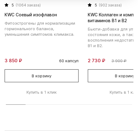
5
(1064 заказа)
5
(902 заказа)
KWC Соевый изофлавон
KWC Коллаген и компл
витаминов В1 и В2
Фитоэстрогены для нормализации
гормонального баланса,
Бьюти-добавка для улу
уменьшения симптомов климакса.
состояния кожи, а такж
восполнения недостатка
В1 и В2.
3 850 ₽
2 730 ₽
60 капсул
3 900 ₽
В корзину
В корзину
Купить в 1 клик
Купить в 1 кли