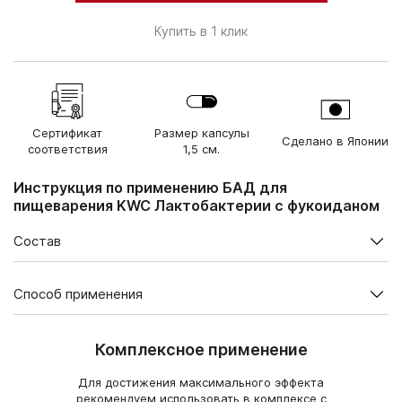
Купить в 1 клик
Сертификат
Размер капсулы
Сделано в Японии
соответствия
1,5 см.
Инструкция по применению БАД для
пищеварения KWC Лактобактерии с фукоиданом
Состав
Содержание в суточной дозе (2 капсулы), мг
Способ применения
Растительные
лактобактерии
5
В 1 упаковке — 60 капсул.
Lactobacillus casei
ssp.casei K-1
Комплексное применение
Взрослым по 2 капсулы в день во время еды.
Продолжительность приема — не менее 1 месяца. При
Экстракт морской бурой
Для достижения максимального эффекта
водоросли мозуку с
20
необходимости курс можно повторить.
рекомендуем использовать в комплексе с
фукоиданом