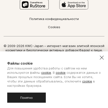
Политика конфиденциальности
Cookies
© 2009-2026 KWC-Japan – интернет-магазин элитной японской
косметики и биологически активных добавок(бадов) к пище.
Все права защищены.
Использование информации сайта возможно только по
Файлы cookie
письменному разрешению ООО "Нозоми Дайрект".
Для повышения удобства работы с сайтом на нем
Copyright Nozomi Direct 2011. All rights reserved. The use of the
используются файлы
cookie
. В
cookie
содержатся данные о
information is possible only by written permit from Nozomi Direct.
Ваших прошлых посещениях сайта. Если Вы не хотите,
чтобы эти данные обрабатывались, отключите
cookie
в
Создано с ❤ в KISLOROD
настройках браузера.
Понятно
БИОЛОГИЧЕСКИ АКТИВНАЯ ДОБАВКА К ПИЩЕ. НЕ ЯВЛЯЕТСЯ
ЛЕКАРСТВОМ.