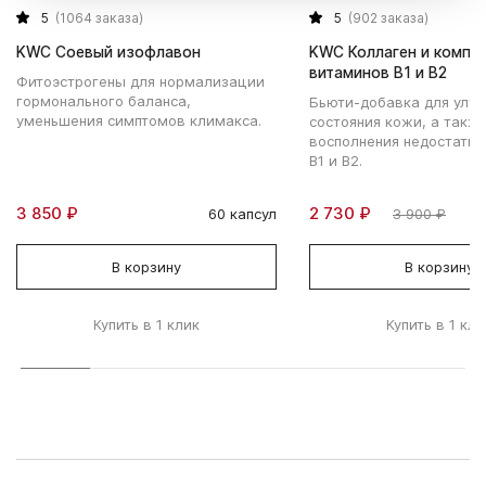
5
(1064 заказа)
5
(902 заказа)
KWC Соевый изофлавон
KWC Коллаген и компл
витаминов В1 и В2
Фитоэстрогены для нормализации
гормонального баланса,
Бьюти-добавка для улу
уменьшения симптомов климакса.
состояния кожи, а такж
восполнения недостатка
В1 и В2.
3 850 ₽
2 730 ₽
60 капсул
3 900 ₽
В корзину
В корзину
Купить в 1 клик
Купить в 1 кли