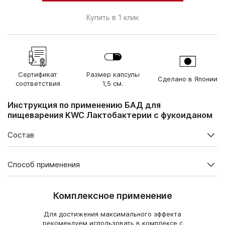
Купить в 1 клик
Сертификат
Размер капсулы
Сделано в Японии
соответствия
1,5 см.
Инструкция по применению БАД для
пищеварения KWC Лактобактерии с фукоиданом
Состав
Содержание в суточной дозе (2 капсулы), мг
Способ применения
Растительные
лактобактерии
5
В 1 упаковке — 60 капсул.
Lactobacillus casei
ssp.casei K-1
Комплексное применение
Взрослым по 2 капсулы в день во время еды.
Продолжительность приема — не менее 1 месяца. При
Экстракт морской бурой
Для достижения максимального эффекта
водоросли мозуку с
20
необходимости курс можно повторить.
рекомендуем использовать в комплексе с
фукоиданом