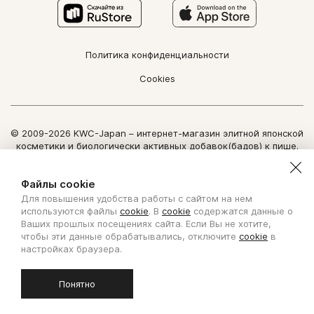
Политика конфиденциальности
Cookies
© 2009-2026 KWC-Japan – интернет-магазин элитной японской
косметики и биологически активных добавок(бадов) к пище.
Все права защищены.
Использование информации сайта возможно только по
Файлы cookie
письменному разрешению ООО "Нозоми Дайрект".
Для повышения удобства работы с сайтом на нем
Copyright Nozomi Direct 2011. All rights reserved. The use of the
используются файлы
cookie
. В
cookie
содержатся данные о
information is possible only by written permit from Nozomi Direct.
Ваших прошлых посещениях сайта. Если Вы не хотите,
чтобы эти данные обрабатывались, отключите
cookie
в
Создано с ❤ в KISLOROD
настройках браузера.
Понятно
БИОЛОГИЧЕСКИ АКТИВНАЯ ДОБАВКА К ПИЩЕ. НЕ ЯВЛЯЕТСЯ
ЛЕКАРСТВОМ.