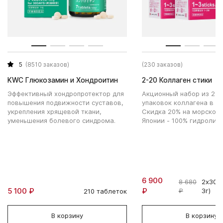
5
(8510 заказов)
(230 заказов)
KWC Глюкозамин и Хондроитин
2-20 Коллаген стики
Эффективный хондропротектор для
Акционный набор из 2 к
повышения подвижности суставов,
упаковок коллагена в ст
укрепления хрящевой ткани,
Скидка 20% на морской 
уменьшения болевого синдрома.
Японии - 100% гидролиза
6 900
8 680
2х30 с
5 100 ₽
₽
₽
3г)
210 таблеток
В корзину
В корзину