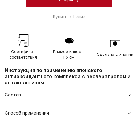
Купить в 1 клик
Сертификат
Размер капсулы
Сделано в Японии
соответствия
1,5 см.
Инструкция по применению японского
антиоксидантного комплекса с ресвератролом и
астаксантином
Состав
Содержание в суточной дозе (2 капсулы), мг
Способ применения
Ресвератрол (из красного
4,0
винограда)
В 1 упаковке — 60 капсул.
Астаксантин (из
Взрослым по 1 капсуле 2 раза в день во время еды.
водоросли
1,0