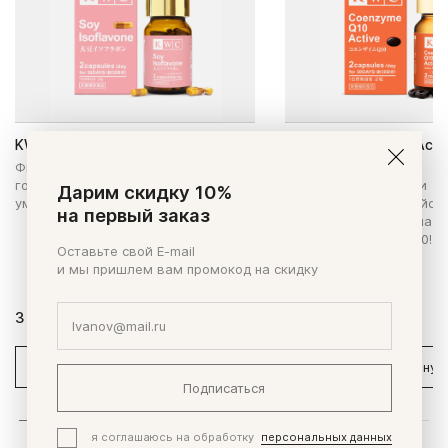
KWC Соевый изофлавон
KWC Коэнзим Q10 Acti
Фитоэстрогены для нормализации
Препарат с мощным
гормонального баланса,
энергообразующим и
Дарим скидку 10%
уменьшения симптомов климакса.
антиоксидантным дейст
на первый заказ
Обновленная формула - 
больше коэнзима Q10!
Оставьте свой E-mail
и мы пришлем вам промокод на скидку
3 850 ₽
4 970 ₽
В корзину
В корзину
Подписаться
я соглашаюсь на обработку
персональных данных