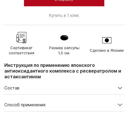
Купить в 1 клик
Сертификат
Размер капсулы
Сделано в Японии
соответствия
1,5 см.
Инструкция по применению японского
антиоксидантного комплекса с ресвератролом и
астаксантином
Состав
Содержание в суточной дозе (2 капсулы), мг
Способ применения
Ресвератрол (из красного
4,0
винограда)
В 1 упаковке — 60 капсул.
Астаксантин (из
Взрослым по 1 капсуле 2 раза в день во время еды.
водоросли
1,0