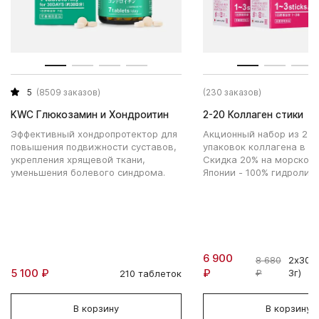
5
(8509 заказов)
(230 заказов)
KWC Глюкозамин и Хондроитин
2-20 Коллаген стики
Эффективный хондропротектор для
Акционный набор из 2 к
повышения подвижности суставов,
упаковок коллагена в ст
укрепления хрящевой ткани,
Скидка 20% на морской 
уменьшения болевого синдрома.
Японии - 100% гидролиза
6 900
8 680
2х30 с
5 100 ₽
₽
₽
3г)
210 таблеток
В корзину
В корзину