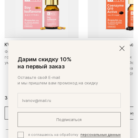
KWC Соевый изофлавон
KWC Коэнзим Q10 Acti
Фитоэстрогены для нормализации
Препарат с мощным
гормонального баланса,
энергообразующим и
Дарим скидку 10%
уменьшения симптомов климакса.
антиоксидантным дейст
на первый заказ
Обновленная формула - 
больше коэнзима Q10!
Оставьте свой E-mail
и мы пришлем вам промокод на скидку
3 850 ₽
4 970 ₽
В корзину
В корзину
Подписаться
я соглашаюсь на обработку
персональных данных