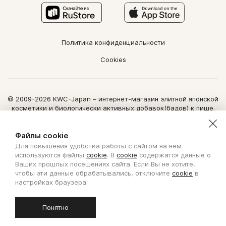
Политика конфиденциальности
Cookies
© 2009-2026 KWC-Japan – интернет-магазин элитной японской
косметики и биологически активных добавок(бадов) к пище.
Все права защищены.
Использование информации сайта возможно только по
Файлы cookie
письменному разрешению ООО "Нозоми Дайрект".
Для повышения удобства работы с сайтом на нем
Copyright Nozomi Direct 2011. All rights reserved. The use of the
используются файлы
cookie
. В
cookie
содержатся данные о
information is possible only by written permit from Nozomi Direct.
Ваших прошлых посещениях сайта. Если Вы не хотите,
чтобы эти данные обрабатывались, отключите
cookie
в
Создано с ❤ в KISLOROD
настройках браузера.
Понятно
БИОЛОГИЧЕСКИ АКТИВНАЯ ДОБАВКА К ПИЩЕ. НЕ ЯВЛЯЕТСЯ
ЛЕКАРСТВОМ.