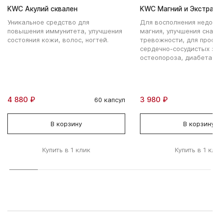
KWC Акулий сквален
KWC Магний и Экстрак
Уникальное средство для
Для восполнения недост
повышения иммунитета, улучшения
магния, улучшения сна и
состояния кожи, волос, ногтей.
тревожности, для проф
сердечно-сосудистых за
остеопороза, диабета 2-
4 880 ₽
3 980 ₽
60 капсул
В корзину
В корзину
Купить в 1 клик
Купить в 1 кли