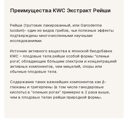
Преимущества KWC Экстракт Рейши
Рейши (трутовик лакированный, или Ganoderma
lucidum)– один из видов грибов, чьи полезные эффекты
подтверждены многочисленными научными
исследованиями.
Источник активного вещества в японской биодобавке
KWC – плодовые тела рейши особой формы “оленьи
рога”, обладающие бо̒льшим спектром и концентрацией
активных компонентов, чем мицелий, споры или
обычные плодовые тела.
Содержание таких важнейших компонентов как β-
глюканы и тритерпены (в том числе ганодеровые
кислоты) в “оленьих рогах” примерно в 2 раза выше,
чем в плодовых телах рейши природной формы..