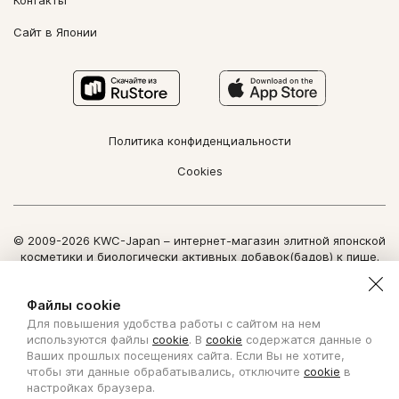
Контакты
Сайт в Японии
Политика конфиденциальности
Cookies
© 2009-2026 KWC-Japan – интернет-магазин элитной японской
косметики и биологически активных добавок(бадов) к пище.
Все права защищены.
Использование информации сайта возможно только по
Файлы cookie
письменному разрешению ООО "Нозоми Дайрект".
Для повышения удобства работы с сайтом на нем
Copyright Nozomi Direct 2011. All rights reserved. The use of the
используются файлы
cookie
. В
cookie
содержатся данные о
information is possible only by written permit from Nozomi Direct.
Ваших прошлых посещениях сайта. Если Вы не хотите,
чтобы эти данные обрабатывались, отключите
cookie
в
Создано с ❤ в KISLOROD
настройках браузера.