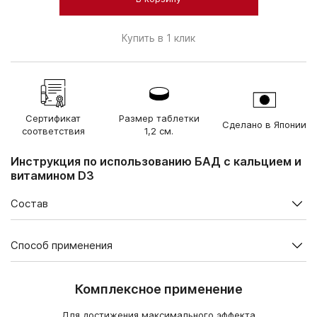
Купить в 1 клик
Сертификат
Размер таблетки
Сделано в Японии
соответствия
1,2 см.
Инструкция по использованию БАД с кальцием и
витамином D3
Состав
Содержание в суточной дозе (6 таблеток), мг
Способ применения
Кальций
802,56
В 1 упаковке — 180 таблеток.
Комплексное применение
Витамин D3
0,015*
Взрослым по 6 таблеток в день во время еды.
(холекальциферол)
Продолжительность приема — 1 месяц. При необходимости
Для достижения максимального эффекта