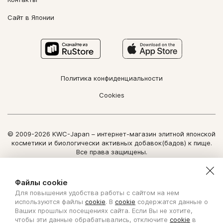
Сайт в Японии
Политика конфиденциальности
Cookies
© 2009-2026 KWC-Japan – интернет-магазин элитной японской
косметики и биологически активных добавок(бадов) к пище.
Все права защищены.
Использование информации сайта возможно только по
письменному разрешению ООО "Нозоми Дайрект".
Файлы cookie
Для повышения удобства работы с сайтом на нем
Copyright Nozomi Direct 2011. All rights reserved. The use of the
используются файлы
cookie
. В
cookie
содержатся данные о
information is possible only by written permit from Nozomi Direct.
Ваших прошлых посещениях сайта. Если Вы не хотите,
чтобы эти данные обрабатывались, отключите
cookie
в
Создано с ❤ в KISLOROD