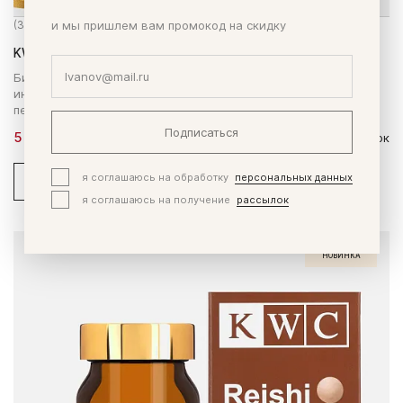
(3 заказа)
и мы пришлем вам промокод на скидку
KWC Мэнс Чойс Детокс
Биодобавка из Японии для уменьшения алкогольной
интоксикации, общей детоксикации организма, защиты
печени.
Подписаться
5 780 ₽
180 таблеток
я соглашаюсь на обработку
персональных данных
В корзину
Купить в 1 клик
я соглашаюсь на получение
рассылок
НОВИНКА