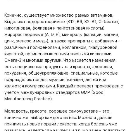
Конечно, существует множество разных витаминов.
Выделяют водорастворимые (В12, В6, В2, В1, С, биотин,
никотиновая, фолиевая и пантотеновая кислоты),
жирорастворимые (А, D, Е), минералы (кальций, магний,
цинк, железо и медь), а также препараты с добавками –
различными полифенолами, коллагеном, гиалуроновой
кислотой, полиненасыщенными жирными кислотами
Омега-3 и многими другими. Что касается назначения,
есть специальные продукты для красоты, здоровья,
похудения, общеукрепляющие, специальные, которые
подразделяются для мужчин, женщин, детей или
являются комплексными. Каждый препарат произведен с
учетом международных стандартов GMP (Good
Manufacturing Practice).
Молодость, красота, хорошее самочувствие – это,
конечно же, выбор каждого из нас. Можно и дальше
принимать новые порции лекарств, когда болезнь уже
развилась, надеяться на чудеса и т.п. Но зачем полагаться