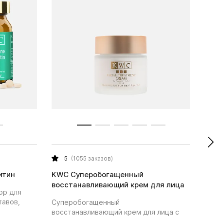
5
(1055 заказов)
итин
KWC Суперобогащенный
KWC
восстанавливающий крем для лица
ор для
Рег
тавов,
кре
Суперобогащенный
пит
восстанавливающий крем для лица с