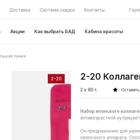
Доставка
Система скидок
Контакты
Горя
а
Акции
Как выбрать БАД
Кабина красоты
ольшая пачка
2-20 Коллаге
2-20
2 х 90 г.
Оставить
Набор японского коллаге
антивозрастной нутрицевт
Он предназначен для укре
связочного аппарата. Спо