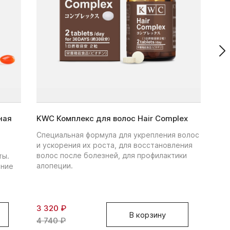
ная
KWC Комплекс для волос Hair Complex
KW
вос
Специальная формула для укрепления волос
и ускорения их роста, для восстановления
Вос
волос после болезней, для профилактики
ты.
гиа
алопеции.
ение
глу
пот
3 320 ₽
8 3
В корзину
4 740 ₽