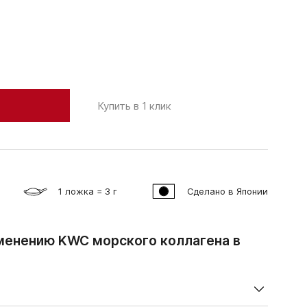
Купить в 1 клик
1 ложка = 3 г
Сделано в Японии
менению KWC морского коллагена в