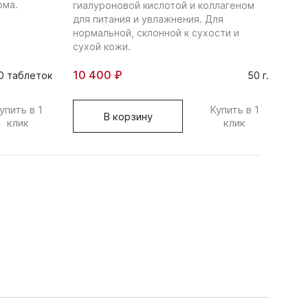
ома.
губ
гиалуроновой кислотой и коллагеном
чет
для питания и увлажнения. Для
нормальной, склонной к сухости и
сухой кожи.
10 400 ₽
4 1
0 таблеток
50 г.
упить в 1
Купить в 1
В корзину
клик
клик