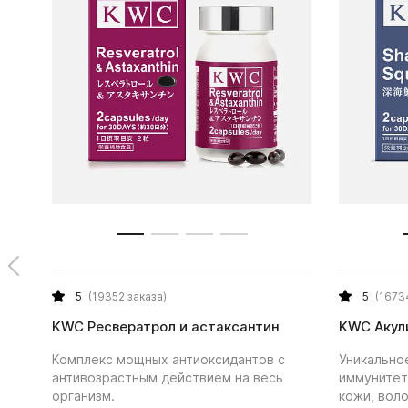
5
(19352 заказа)
5
(1673
KWC Ресвератрол и астаксантин
KWC Акул
Комплекс мощных антиоксидантов с
Уникально
антивозрастным действием на весь
иммунитет
организм.
кожи, воло