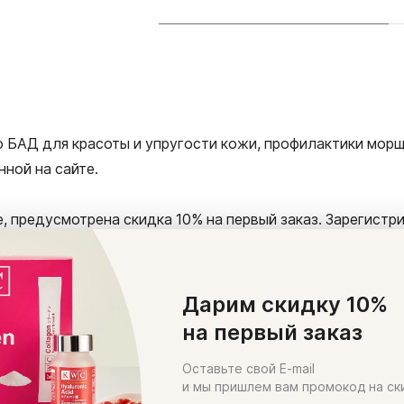
го БАД для красоты и упругости кожи, профилактики мор
нной на сайте.
, предусмотрена скидка 10% на первый заказ. Зарегистри
ративная доставка по Москве и регионам России — почт
Дарим скидку 10%
на первый заказ
е и других регионах РФ, оформите заявку по электронной
Оставьте свой E-mail
и мы пришлем вам промокод на ск