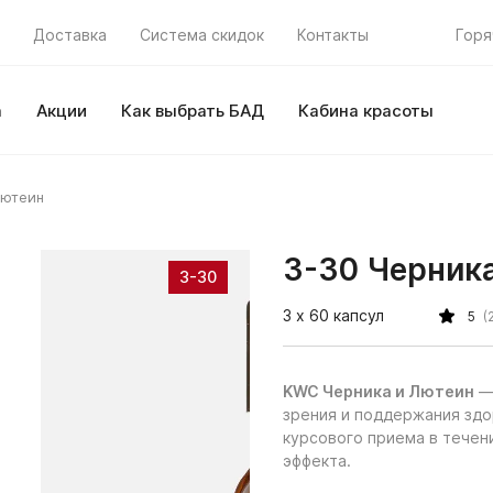
Доставка
Система скидок
Контакты
Горя
а
Акции
Как выбрать БАД
Кабина красоты
Лютеин
3-30 Черник
3-30
3 х 60 капсул
5
(
KWC Черника и Лютеин
— 
зрения и поддержания здор
курсового приема в течен
эффекта.