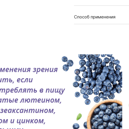
Содержание в суточной до
Способ применения
Лютеин
В 1 упаковке — 60 капсул
Взрослым по 1 капсуле 2 
Бета-каротин
приема — 1 месяц. При н
Цинк
Противопоказания:
Противопоказания: индиви
Антоцианы
беременность, кормление
проконсультироваться с в
Зеаксантин
Лютеин и зеаксантин, вход
южноамериканских бархатц
Скандинавии. Это наилучш
максимальное количество 