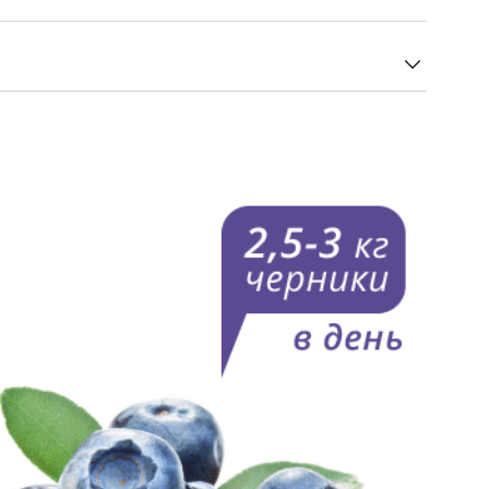
зе (2 капсулы), мг
5,0
раза в день во время еды. Продолжительность
5,0
еобходимости курс можно повторить.
12,0
дуальная непереносимость компонентов продукта,
28,8
 грудью. Перед применением рекомендуется
рачом.
0,25
ящие в состав препарата, получают из
ев, а антоцианы – из дикой черники лесов
ее по качеству сырье, и поэтому комплекс содержит
необходимых для здоровья глаз антиоксидантов.