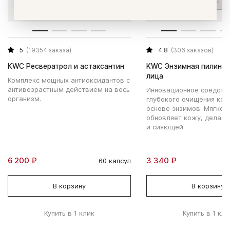
5
(19354 заказа)
4.8
(306 заказов)
KWC Ресвератрол и астаксантин
KWC Энзимная пилинг-
лица
Комплекс мощных антиоксидантов с
антивозрастным действием на весь
Инновационное средств
организм.
глубокого очищения кож
основе энзимов. Мягко 
обновляет кожу, делает
и сияющей.
6 200 ₽
3 340 ₽
60 капсул
20
В корзину
В корзину
Купить в 1 клик
Купить в 1 кли