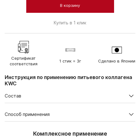
В корзину
Купить в 1 клик
Сертификат
1 стик = 3г
Сделано в Японии
соответствия
Инструкция по применению питьевого коллагена
KWC
Состав
Содержание в суточной дозе, мг
Способ применения
Белок коллагена (1 стик, 3
3000
г)
В 1 упаковке - 30 стиков по 3г. каждый.
Комплексное применение
Белок коллагена (3 стика,
9000
Взрослым во время еды, предварительно растворив
9 г)