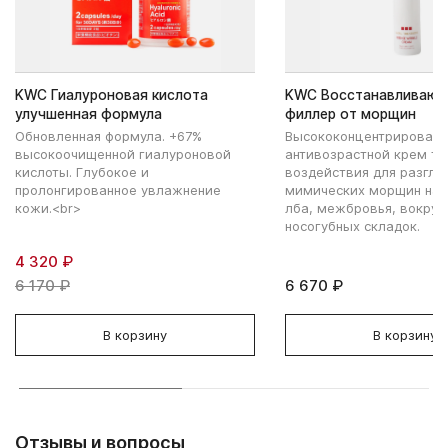
KWC Гиалуроновая кислота
KWC Восстанавливающ
улучшенная формула
филлер от морщин
Обновленная формула. +67%
Высококонцентрирован
высокоочищенной гиалуроновой
антивозрастной крем то
кислоты. Глубокое и
воздействия для разгл
пролонгированное увлажнение
мимических морщин на 
кожи.<br>
лба, межбровья, вокруг 
носогубных складок.
4 320 ₽
6 170 ₽
6 670 ₽
В корзину
В корзину
Отзывы и вопросы