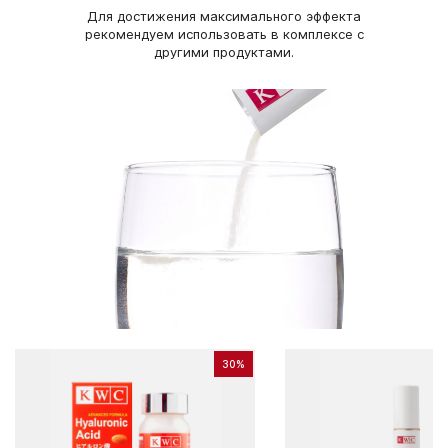
порошок в прохладном напитке (воде, соке, йогурте). Для
Для достижения максимального эффекта
профилактического курса (1 уп в месяц) принимайте по 1
рекомендуем использовать в комплексе с
стику (3 г) в день. Для интенсивного курса (3 уп в месяц)
другими продуктами.
принимайте по 3 стика (9 г) в день. Продолжительность
приема — 1 месяц. При необходимости повторите курс.
Противопоказания:
Противопоказания: индивидуальная непереносимость
компонентов продукта, беременность и кормление грудью.
Перед применением рекомендуется проконсультироваться с
врачом. Содержит продукты переработки рыбы.
30%