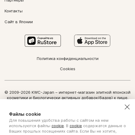
Партнеры
Контакты
Сайт в Японии
Политика конфиденциальности
Cookies
© 2009-2026 KWC-Japan – интернет-магазин элитной японской
косметики и биологически активных добавок(бадов) к пище.
Все права защищены.
Использование информации сайта возможно только по
Файлы cookie
письменному разрешению ООО "Нозоми Дайрект".
Для повышения удобства работы с сайтом на нем
Copyright Nozomi Direct 2011. All rights reserved. The use of the
используются файлы
cookie
. В
cookie
содержатся данные о
information is possible only by written permit from Nozomi Direct.
Ваших прошлых посещениях сайта. Если Вы не хотите,