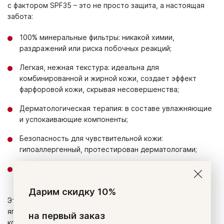
с фактором SPF35 – это не просто защита, а настоящая
забота:
100% минеральные фильтры: никакой химии,
раздражений или риска побочных реакций;
Легкая, нежная текстура: идеальна для
комбинированной и жирной кожи, создает эффект
фарфоровой кожи, скрывая несовершенства;
Дерматологическая терапия: в составе увлажняющие
и успокаивающие компоненты;
Безопасность для чувствительной кожи:
гипоаллергенный, протестирован дерматологами;
Универсальность: может использоваться в качестве
самостоятельного средства или основы под макияж.
Дарим скидку 10%
Это идеальный вариант для тех, кто ценит качественный
японский уход и ищет максимально безопасное и
на первый заказ
комфортное решение для профилактики УФ-