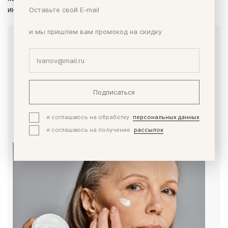
Оставьте свой E-mail
индуцированных повреждений кожи лица.
и мы пришлем вам промокод на скидку
Как правильно наносить дневной крем с SPF
Даже самый качественный косметический продукт
не даст ожидаемого эффекта, если наносить его на
плохо подготовленную кожу. Это важно в любое
время года, особенно при сухом типе кожи, – чтобы
Подписаться
не было неравномерности при нанесении, а также
чтобы исключить шелушения или ощущение
я соглашаюсь на обработку
персональных данных
стянутости.
я соглашаюсь на получение
рассылок