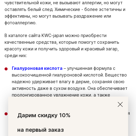
чувствительной кожи, не вызывают аллергии, но могут
оставлять белый след. Химические - более эстетичны и
эффективны, но могут вызывать раздражение или
фотоаллергию.
В каталоге сайта KWC-japan можно приобрести
качественные средства, которые помогут сохранить
красоту кожи и получить здоровый и красивый загар,
среди них:
Гиалуроновая кислота
– улучшенная формула с
высокоочищенной гиалуроновой кислотой. Вещество
надежно удерживает влагу в дерме, сохраняя свою
активность даже в сухом воздухе. Она обеспечивает
пролонгированное увлажнение кожи, а также
улучшает подвижность суставов.
Акулий сквален
– уникальный препарат для улучшения
Дарим скидку 10%
состояния волос и кожи, укрепления иммунитета. Он
защищает клетки от окисления и повреждения УФ-
на первый заказ
лучами.