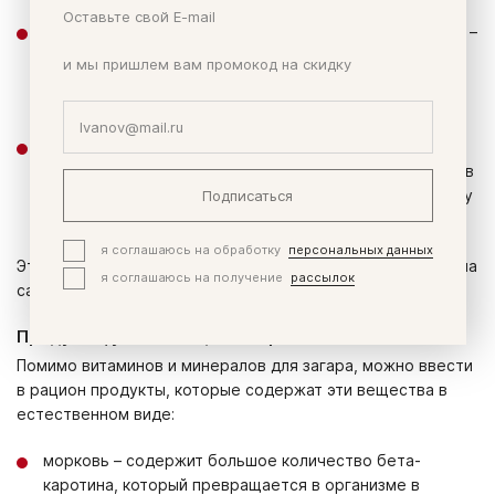
Оставьте свой E-mail
Экстраувлажняющая гиалуроновая маска для лица
–
выравнивает рельеф кожи, качественно увлажняет,
и мы пришлем вам промокод на скидку
разглаживает неглубокие морщинки, формирует
ровный загар, защищает кожу от фотостарения.
Коллаген
– морской коллаген высочайшего качества
для крепкого каркаса и эластичности кожи. Работает в
Подписаться
связке с гиалуроновой кислотой, придавая форму лицу
и увлажняя кожу.
я соглашаюсь на обработку
персональных данных
Это неполный список средств для загара, которые есть на
я соглашаюсь на получение
рассылок
сайте.
Продукты, усиливающие загар
Помимо витаминов и минералов для загара, можно ввести
в рацион продукты, которые содержат эти вещества в
естественном виде:
морковь – содержит большое количество бета-
каротина, который превращается в организме в