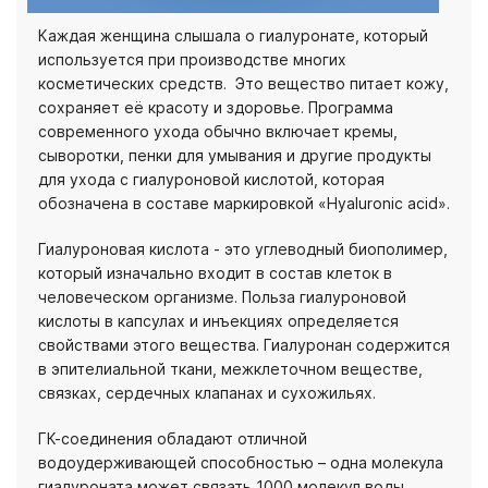
Каждая женщина слышала о гиалуронате, который
используется при производстве многих
косметических средств. Это вещество питает кожу,
сохраняет её красоту и здоровье. Программа
современного ухода обычно включает кремы,
сыворотки, пенки для умывания и другие продукты
для ухода с гиалуроновой кислотой, которая
обозначена в составе маркировкой «Hyaluronic acid».
Гиалуроновая кислота - это углеводный биополимер,
который изначально входит в состав клеток в
человеческом организме. Польза гиалуроновой
кислоты в капсулах и инъекциях определяется
свойствами этого вещества. Гиалуронан содержится
в эпителиальной ткани, межклеточном веществе,
связках, сердечных клапанах и сухожильях.
ГК-соединения обладают отличной
водоудерживающей способностью – одна молекула
гиалуроната может связать 1000 молекул воды.