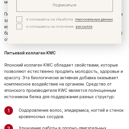
может проникнуть в кожу через внешние покровы.
Подписаться
Поэтому в данном случае недостаточно наружного ухода
я соглашаюсь на обработку
персональных данных
за телом, необходимо питать истощенные структуры
я соглашаюсь на получение
рассылок
изнутри. В решении этой проблемы помогают
биологические добавки с содержанием коллагена (БАДы)
от японского бренда KWC.
Питьевой коллаген KWC
Японский коллаген
KWC обладает свойствами, которые
позволяют естественно продлить молодость, здоровье и
красоту. Эта биологически активная добавка оказывает
комплексное воздействие на организм. Средство от
японского производителя KWC является полноценным
источником белка для поддержания разных структур:
Оздоровление волос, эпидермиса, ногтей и стенок
кровеносных сосудов.
Улучшение работы в опорно-двигательных