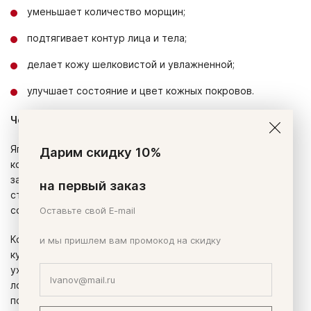
уменьшает количество морщин;
подтягивает контур лица и тела;
делает кожу шелковистой и увлажненной;
улучшает состояние и цвет кожных покровов.
Чем полезны БАДы с коллагеном?
Японцы первыми начали изучать интересные свойства
Дарим скидку 10%
коллагена. Учёные из Страны восходящего солнца давно
занялись исследованием вопроса о том, как замедлить
на первый заказ
старение на клеточном уровне с помощью коллагеновых
соединений.
Оставьте свой E-mail
Коллаген в косметическом производстве, что соль в
и мы пришлем вам промокод на скидку
кулинарии – этот компонент интенсивно добавляют в
уходовую и декоративную
косметику
(крема, сыворотки,
лосьоны, тушь, помада). Но многочисленные опыты
показали, что высокомолекулярный протеин просто не