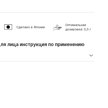
Оптимальная
Сделано в Японии
дозировка: 0,5 г
ля лица инструкция по применению
ce - тройной коллаген + тройная гиалуроновая
 SQUALANE, PENTYLENE GLYCOL, CYCLOHEXASILOXANE,
P, CERAMIDE AP, PHYTOSPHINGOSINE, SODIUM
, HYDROLYZED HYALURONIC ACID, HYDROLYZED
AGEN, SUCCINOYL ATELOCOLLAGEN, GLUCOSYL
ICAPRYLATE, ASCORBYL TETRAISOPALMITATE, PLACENTAL
LMON OVARY MEMBRANE EXTRACT), MALPIGHIA