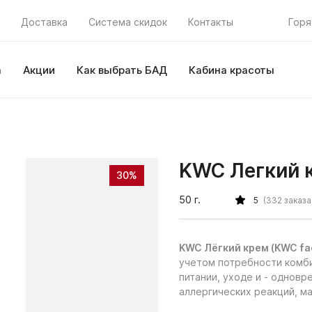
Доставка
Система скидок
Контакты
Горя
а
Акции
Как выбрать БАД
Кабина красоты
KWC Легкий 
30%
50 г.
5
(332 заказа
KWC Лёгкий крем (KWC faci
учетом потребности комби
питании, уходе и - одновр
аллергических реакций, м