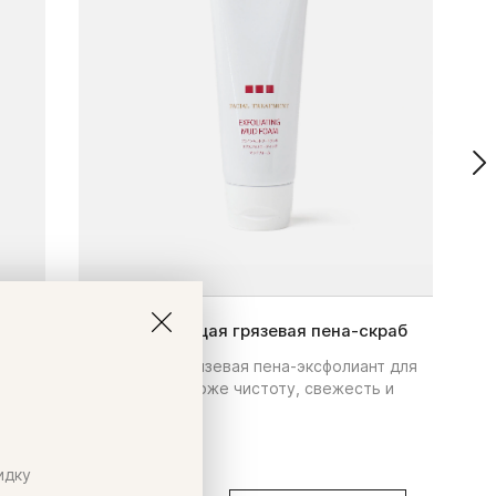
KWC Очищающая грязевая пена-скраб
KWC
Очищающая грязевая пена-эксфолиант для
Увл
лица придает коже чистоту, свежесть и
лос
гладкость.
для
кож
.
идку