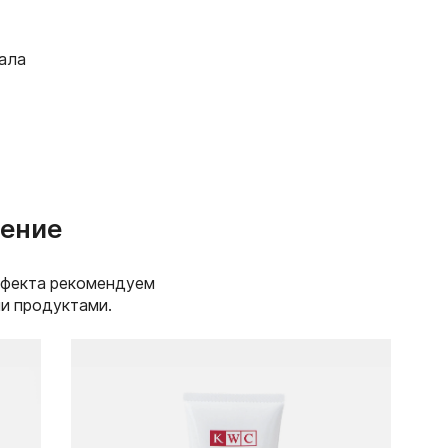
UIT EXTRACT, PRUNUS YEDOENSIS LEAF EXTRACT,
 BARK EXTRACT, PRUNUS MUME FRUIT EXTRACT,
GERM EXTRACT, GLYCINE SOJA (SOYBEAN) SEED
сала
DES LEAF EXTRACT, DIPOTASSIUM GLYCYRRHIZATE,
CERYL GLUCOSIDE, SODIUM PCA, SORBITOL, BETAINE,
ACID, ALANINE, ARGININE, LYSINE, THREONINE, PROLINE,
EA EUROPAEA (OLIVE) FRUIT OIL, ROSA CANINA FRUIT
 (JOJOBA) SEED OIL, MACADAMIA TERNIFOLIA SEED OIL,
DIMETHYL SILANE, DIPHENYLSILOXY PHENYL
ASILOXANE, DIMETHICONE, GLYCERYL STEARATE SE,
TE, POLYGLYCERYL-10 PENTASTEARATE, SORBITAN
ение
E 60, POLYSORBATE 80, BEHENYL ALCOHOL, ARACHIDYL
OHOL, ARACHIDYL ALCOHOL, HYDROXYETHYL ACRYLATE/
L TAURATE COPOLYMER, XANTHAN GUM,
CE, CITRONELLOL, HEXYL CINNAMAL, BUTYLPHENYL
ффекта рекомендуем
ми продуктами.