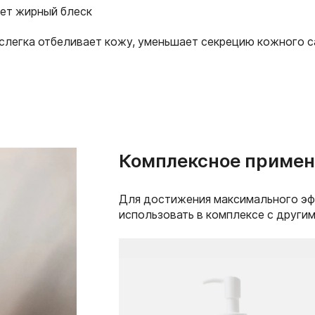
EMARGINATA (ACEROLA) FR
ет жирный блеск
PHELLODENDRON AMURENSE
GLYCINE SOJA (SOYBEAN) 
 слегка отбеливает кожу, уменьшает секрецию кожного 
EXTRACT, PERILLA OCYMOI
SODIUM HYALURONATE, GLY
SERINE, GLYCINE, GLUTAMIC 
GLYCERIN, TOCOPHEROL, OL
OIL, SIMMONDSIA CHINENSIS
BIS-PEG-18 METHYL ETHER 
TRIMETHICONE, CYCLOPENT
SODIUM STEAROYL LACTYLA
Комплексное примен
ISOSTEARATE, POLYSORBAT
GLUCOSIDE, CETEARYL ALC
SODIUM ACRYLOYLDIMETHY
PHENOXYETHANOL, FRAGRAN
Для достижения максимального э
METHYLPROPIONAL
использовать в комплексе с други