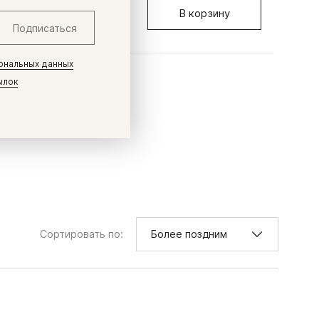
3 340 ₽
5 8
В корзину
Подписаться
ональных данных
ылок
Сортировать по:
Более поздним