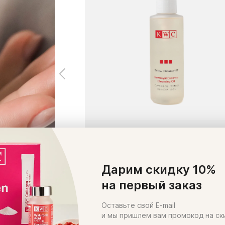
KWC Очищающее масло Newtroyal
Essence
Дарим скидку 10%
Гидрофильное масло с бархатистой
на первый заказ
текстурой, превосходно очищающее и
увлажняющее кожу. 1-й этап очищения
Оставьте свой E-mail
и мы пришлем вам промокод на ск