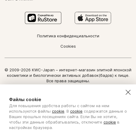
Политика конфиденциальности
Cookies
© 2009-2026 KWC-Japan – интернет-магазин элитной японской
косметики и биологически активных добавок(бадов) к пище.
Все права защищены.
Использование информации сайта возможно только по
письменному разрешению ООО "Нозоми Дайрект".
Файлы cookie
Для повышения удобства работы с сайтом на нем
Copyright Nozomi Direct 2011. All rights reserved. The use of the
используются файлы
cookie
. В
cookie
содержатся данные о
information is possible only by written permit from Nozomi Direct.
Ваших прошлых посещениях сайта. Если Вы не хотите,
чтобы эти данные обрабатывались, отключите
cookie
в
Создано с ❤ в KISLOROD
настройках браузера.