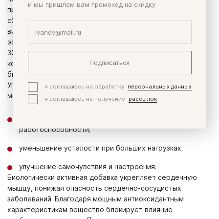
и мы пришлем вам промокод на скидку
преобразованию. Препарат представлен
сбалансированным комплексом, включающим также
витамины С и Е, которые усиливают положительный
эффект. Прием биодобавки рекомендуется лицам старше
30 лет в связи со снижением функции образования
Подписаться
коэнзима, что вызывает перебои в работе сердца,
быструю утомляемость, депрессии, ожирение.
Употребляя по 2 капсулы ежедневно на протяжении
я соглашаюсь на обработку
персональных данных
месяца, можно заметить:
я соглашаюсь на получение
рассылок
рост общего энергетического тонуса;повышение
работоспособности;
уменьшение усталости при больших нагрузках;
улучшение самочувствия и настроения.
Биологически активная добавка укрепляет сердечную
мышцу, понижая опасность сердечно-сосудистых
заболеваний. Благодаря мощным антиоксидантным
характеристикам вещество блокирует влияние