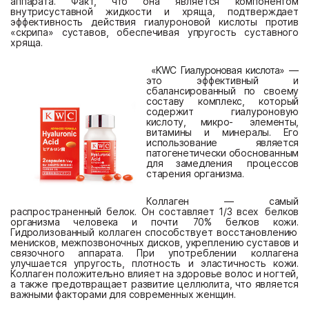
аппарата. Факт, что она является компонентом
внутрисуставной жидкости и хряща, подтверждает
эффективность действия гиалуроновой кислоты против
«скрипа» суставов, обеспечивая упругость суставного
хряща.
«
KWC Гиалуроновая кислота
»
—
эт
о
эффек
т
и
в
н
ы
й
и
сба
л
ансированн
ы
й
по
свое
му
сос
таву
ко
м
п
л
екс
,
ко
т
орый
со
д
ержи
т
гиа
лу
роно
ву
ю
кис
л
о
ту,
м
икро-
эле
м
ен
ты,
в
и
там
ин
ы
и
м
инера
лы
.
Е
го
испо
ль
зование
явля
е
т
с
я
п
ат
огене
т
иче
ски
обоснованн
ым
для
за
м
е
дл
ени
я
про
ц
ессо
в
с
т
арени
я
орг
а
низ
ма.
Ко
лл
аген
—
самый
распрос
т
ра
ненн
ы
й
бе
л
ок.
Он
сос
т
а
вля
е
т
1/3
в
сех
бе
л
ко
в
организ
м
а
ч
е
л
о
в
ека
и
по
чт
и
7
0
%
бе
л
к
о
в
к
о
ж
и
.
Гидролизованный коллаген способствует восстановлению
менисков, межпозвоночных дисков, укреплению суставов и
связочного аппарата.
При
у
по
т
реб
л
ении
ко
лл
агена
улуч
шае
т
с
я
упругость, плотность и эластичность кожи.
Коллаген положительно влияет на здоровье волос и ногтей,
а также предотвращает развитие целлюлита, что является
важными факторами для современных женщин.