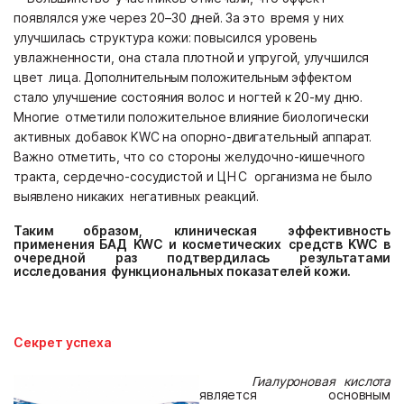
по
являл
с
я
уже
ч
ерез
20–30
д
ней.
За
э
т
о
время
у
них
улуч
ши
л
ась
струк
т
ура
кожи:
повысился уровень
увлажненности,
она
с
т
а
л
а
пл
о
т
ной
и
упр
у
гой,
улуч
ши
л
с
я
цв
е
т
л
и
ц
а.
Дополнительным положительным эффектом
стало улучшение состояния
волос
и
ног
тей к 20-му дню
.
Многие
о
тметил
и
по
л
ожи
т
е
ль
ное
вл
ияние
биологически
ак
т
ивных
добавок
K
W
C
на опорно-
дв
ига
т
е
ль
н
ы
й
а
пп
а
р
ат.
Важно отметить, что
со
с
т
орон
ы
ж
елуд
о
ч
но-кише
ч
ного
т
рак
т
а,
сер
д
е
ч
но-сос
уд
ис
т
ой
и
ЦНС
ор
ганиз
м
а
не
б
ыл
о
выявл
ено
никаких
нега
т
и
в
н
ы
х
реак
ц
ий.
Та
ки
м
образо
м
,
к
л
ини
ч
еска
я
эффек
т
и
вн
ос
ть
при
м
енени
я
БАД
KW
С
и
кос
м
е
т
и
ч
еских
сре
д
с
тв
KW
С
в
о
ч
ере
д
ной
раз
по
д
тв
ер
д
и
л
ас
ь
рез
ультатам
и
исс
л
е
д
овани
я
ф
у
нк
ц
иона
ль
н
ы
х
показа
т
е
л
ей
кожи.
Секрет успеха
Г
и
а
л
у
ронов
ая
к
ис
лот
а
я
в
л
яе
т
с
я
осно
в
н
ым