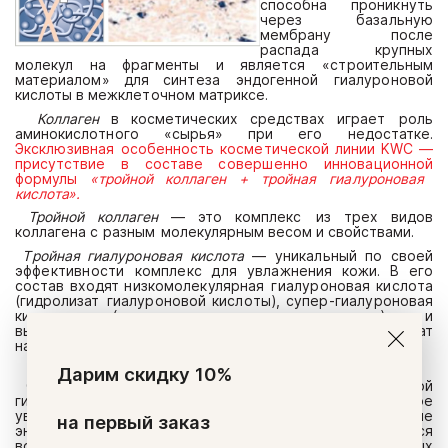
спосо
бна
про
ни
к
нуть
че
р
е
з
б
а
з
аль
ную
мемб
р
ану п
ос
ле
р
а
сп
ада
кр
упных
м
о
ле
к
ул
на
фр
а
г
менты
и
являет
с
я «
с
т
ро
ительным
мате
р
иал
о
м»
для
с
ин
те
з
а
э
нд
ог
енн
о
й
г
иалу
ро
н
о
в
о
й
кис
л
оты
в
ме
жк
лет
о
чн
о
м
матриксе.
Коллаген
в
кос
метиче
ск
их
ср
ед
с
твах
и
гр
ает
ро
ль
амин
окис
л
о
тн
ого
«сырья»
п
р
и
его
недостатке.
Э
кск
л
юз
ивная
особенн
ос
ть
кос
метиче
ско
й
линии
KWC
—
п
р
и
с
ут
с
твие
в
сос
таве
совершенно
инн
о
ваци
о
нн
о
й
фор
мулы
«тройной коллаген +
т
рой
ная
г
иалу
роно
вая
кис
л
о
т
а».
Тройной
коллаген
—
это
комплекс
и
з
т
р
ех вид
о
в
ко
лла
г
ена
с
р
а
з
ным
м
о
ле
к
уля
рн
ым
ве
со
м
и
сво
й
с
твами.
Т
р
ойная
г
иалу
роно
вая
кис
л
о
та
—
уни
к
альный
п
о
сво
ей
эфф
е
к
тивн
ос
ти
ко
мпле
кс
для увла
ж
нения
кожи.
В
е
го
сос
тав
вх
о
дят
ни
зк
ом
о
ле
к
уля
р
ная
г
иалу
рон
овая
к
и
с
л
о
та
(
г
ид
ро
ли
з
ат
г
иалу
роно
в
о
й
кис
л
о
ты),
с
у
п
е
р
-
г
иалу
роно
вая
кис
л
о
та
(ацетил
г
иалу
ро
нат
нат
р
ия)
и
вы
сок
ом
о
ле
к
улярная
г
иалу
роно
вая
кис
л
о
та (
г
иалу
ро
нат
натрия).
Дарим скидку 10%
Совместное применение тройного коллагена и тройной
гиалуроновой кислоты влечет за собой резкое
увеличение скорости восстановления клеток, улучшение
на первый заказ
энергообмена в коже. Результатом также становится
восстановление процессов синтеза собственных