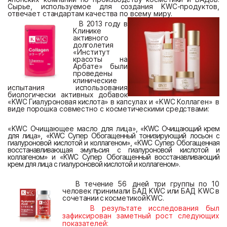
Сырье, используемое для создания
KWC
-продуктов,
отвечает стандартам качества по всему миру.
В
2013
го
ду
в
К
л
инике
ак
т
и
в
ного
д
о
л
го
л
е
т
и
я
«Инс
т
и
т
у
т
красо
ты
на
А
рба
т
е»
бы
ли
прове
д
ены
к
л
ини
ч
еские
ис
пыт
а
ния
использования
био
л
оги
ч
ески
а
к
ти
вн
ы
х
добаво
к
«
KWC Гиалуроновая кислота
»
в
капс
ул
ах
и
«
KWC Коллаген
»
в
в
и
д
е
порошка
со
вм
ес
т
но
с
кос
м
е
т
и
ч
е
скими
сре
д
с
твами:
«
KWC Очищающее масло для лица
»,
«KWC Очищающий крем
для лица», «
KWC Супер Обогащенный тонизирующий лосьон с
гиалуроновой кислотой и коллагеном
», «
KWC Супер Обогащенная
восстанавливающая эмульсия с гиалуроновой кислотой и
коллагеном
» и «
KWC Супер Обогащенный восстанавливающий
крем для лица с гиалуроновой кислотой и коллагеном
»
.
В
теч
ение
56
д
ней
т
ри
гр
у
пп
ы по 10
человек
прини
м
а
л
и
БАД
K
W
C
и
л
и
БАД
KWC
в
с
очетании
с
кос
мети
к
ой
KWC
.
В результате исследования был
зафиксирован заметный рост следующих
показателей: