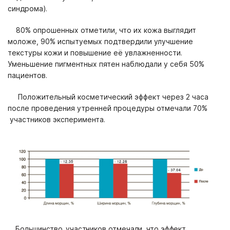
синдрома).
80% опрошенных отметили, что их кожа выглядит
моложе, 90% испытуемых подтвердили улучшение
текстуры кожи и повышение её увлажненности.
Уменьшение пигментных пятен наблюдали у себя 50%
пациентов.
Положительный косметический эффект через 2 часа
после проведения утренней процедуры отмечали 70%
участников эксперимента.
Бо
ль
шинство
уч
ас
т
нико
в
о
тм
е
ч
а
л
и,
чт
о
эффек
т