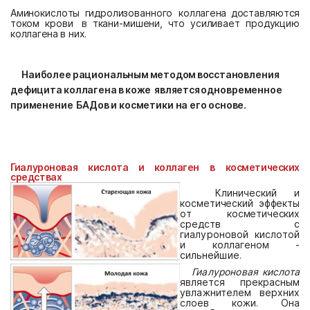
Ам
инокис
л
о
ты
ги
д
ро
л
изованного
ко
лл
агена
д
ос
т
а
вля
ю
т
с
я
т
око
м
крови
в
т
кани-
м
ишени,
чт
о
у
си
л
ивае
т
проду
к
ц
ию
ко
лл
агена
в
них.
Наибо
л
ее
ра
ц
иона
ль
н
ым
м
е
т
о
д
о
м
в
осс
т
а
но
вл
ени
я
д
ефи
ц
и
т
а
ко
лл
агена
в
коже
явля
е
т
с
я
о
д
новре
м
енное
пр
им
енение
БА
До
в
и
кос
м
е
т
ики
на
его
осно
в
е.
Г
и
а
лур
оно
ва
я
ки
с
л
о
т
а
и
ко
лл
а
г
ен
в
к
ос
м
ет
ич
ес
ки
х
средст
в
ах
К
л
инический и
косметический
эффек
ты
о
т
кос
м
е
т
и
ч
еских
средств
с
г
иалу
роно
в
о
й
кис
л
о
т
о
й
и
ко
лла
г
ен
о
м
-
сильнейшие.
Г
и
а
л
у
ро
н
о
вая
кис
л
о
та
являет
с
я
пр
е
кр
а
с
ным
увла
ж
нителем
ве
р
хних
с
л
о
ев
кожи.
Она