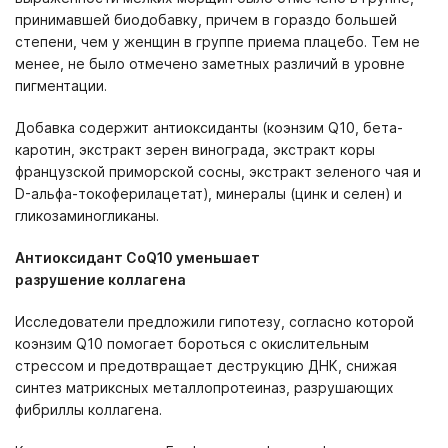
принимавшей биодобавку, причем в гораздо большей
степени, чем у женщин в группе приема плацебо. Тем не
менее, не было отмечено заметных различий в уровне
пигментации.
Добавка содержит антиоксиданты (
коэнзим Q10
, бета-
каротин, экстракт зерен винограда, экстракт коры
французской приморской сосны, экстракт зеленого чая и
D-альфа-токоферилацетат), минералы (цинк и селен) и
гликозаминогликаны.
Антиоксидант
CoQ
10 уменьшает
разрушение
коллагена
Исследователи предложили гипотезу, согласно которой
коэнзим Q10 помогает бороться с окислительным
стрессом и предотвращает деструкцию ДНК, снижая
синтез матриксных металлопротеиназ, разрушающих
фибриллы коллагена.