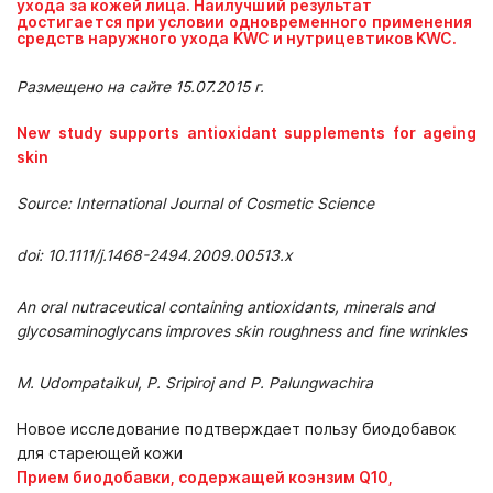
ух
о
да
з
а
кожей
лица. Наилучший результат
достигается при условии одновременного применения
средств наружного ухода KWC и нутрицевтиков KWC.
Размещено на сайте 15.07.2015 г.
New study supports antioxidant supplements for ageing
skin
Source: International Journal of Cosmetic Science
doi: 10.1111/j.1468-2494.2009.00513.x
An oral nutraceutical containing antioxidants, minerals and
glycosaminoglycans improves skin roughness and fine wrinkles
M. Udompataikul, P. Sripiroj and P. Palungwachira
Новое исследование подтверждает пользу биодобавок
для стареющей кожи
Прием биодобавки, содержащей коэнзим
Q
10,