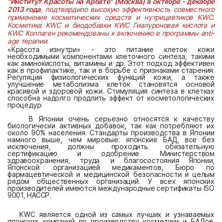
"Институт Красоты на Арбате" (Москва) в октябре - декабре
2013 года
, подтвердило высокую эффективность совместного
применения косметических средств и нутрицевтиков KWC.
Косметика KWC и биодобавки KWC Гиалуроновая кислота и
KWC Коллаген рекомендованы к включению в программы anti-
age терапии.
«Красота изнутри» - это питание клеток кожи
необходимыми компонентами клеточного синтеза, такими
как аминокислоты, витамины и др. Этот подход эффективен
как в профилактике, так и в борьбе с признаками старения.
Регуляция физиологических функций кожи, а также
улучшение метаболизма клеток становятся основой
красивой и здоровой кожи. Стимуляция синтеза в клетках
способна надолго продлить эффект от косметологических
процедур.
В Японии очень серьезно относятся к качеству
биологически активных добавок, так как потребляют их
около 90% населения. Стандарты производства в Японии
намного выше, чем мировые: я
понские
БА
Д,
все
без
иск
л
ю
ч
ения,
д
олжны
прохо
д
и
ть
обяза
тель
н
у
ю
сер
т
ифика
ц
ию
и
о
д
обрение
Минис
т
ерством
з
д
равоохранения,
тр
уд
а
и
б
л
агососто
яния
Японии
,
Японской
организацией
ме
дикаментов,
Б
юро
по
фармацевтической
и
м
е
д
и
ц
инской
безопасности
и
целым
ря
дом
общес
т
венных
организаций.
У
всех
японских
произво
дит
е
л
ей
имею
т
ся
ме
ж
ду
наро
д
н
ы
е
сер
т
ифика
ты
IS
O
9001,
Н
А
СС
Р
.
KWC
является одной из самых лучших и узнаваемых
японских компаний по производству косметики и БАДов.