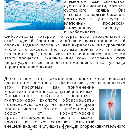
эле
м
ен
т
о
м
кожи,
с
л
изис
ты
х,
с
у
с
т
а
вн
ой
жи
д
кос
т
и,
с
вя
зок
и
с
у
с
т
а
вн
ого
хр
я
ща.
Она
о
тв
е
ч
ае
т
за
в
о
д
н
ы
й
ба
л
анс
в
организ
м
е
и
уч
ас
тву
е
т
в
к
л
е
т
о
чны
х
про
ц
ессах.
Гиалуроновую кислоту
вырабатывают
фибробласты, которые четверть века справляются с
этой задачей блестяще и обеспечивают организм ей
сполна. Однако после 25 лет выработка гиалуроновой
кислоты снижается (по разным причинам: питание,
экология и др.), после чего кожа становится маркером
этого процесса. Внешний вид кожи (особенно кожи
лица) ухудшается, появляются морщины, а контур лица
теряет прежние линии.
Дело в том, что применение только косметических
средств не настолько эффективно для испра
вления
этой проблемы, как применение
косметики в комплексе с нутрицевтиками.
Совместное действие позволяет
гиалуроновой кислоте образовывать
полимерную сетку на коже, которая
обеспечивает более действенный
эффект от косметических
средств.
Гиалуроновая кислота может
помочь не только сохранить отличный
внешний вид, но и улучшить функции опорно-двигательного