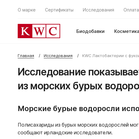
О марке
Сертификаты
Исследования
Оплата
Биодобавки
Косметик
Главная
Исследования
KWC Лактобактерии с фук
Исследование показывает
из морских бурых водор
Морские бурые водоросли исп
Полисахариды из бурых морских водорослей могу
сообщают ирландские исследователи.