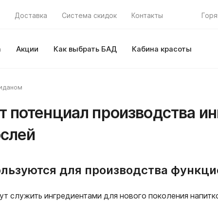
Доставка
Система скидок
Контакты
Горя
а
Акции
Как выбрать БАД
Кабина красоты
оиданом
 потенциал производства ин
ослей
ользуются для производства функц
т служить ингредиентами для нового поколения напитко