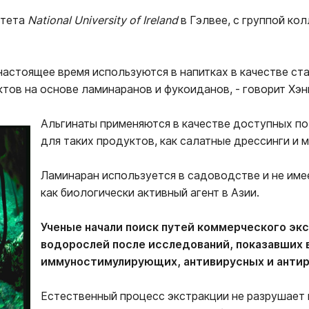
ьтета
National
University
of
Ireland
в Гэлвее, с группой ко
 настоящее время используются в напитках в качестве ст
ов на основе ламинаранов и фукоиданов, - говорит Хэн
Альгинаты применяются в качестве доступных по
для таких продуктов, как салатные дрессинги и
Ламинаран используется в садоводстве и не име
как биологически активный агент в Азии.
Ученые начали поиск путей коммерческого экс
водорослей после исследований, показавших 
иммуностимулирующих, антивирусных и антир
Естественный процесс экстракции не разрушает