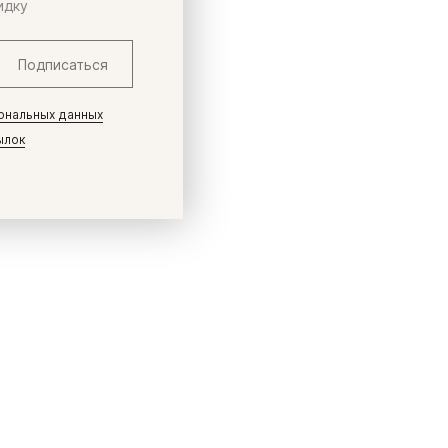
идку
Подписаться
ональных данных
ылок