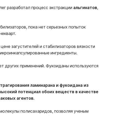
ллег разработал процесс экстракции
альгинатов
,
абилизаторов, пока нет серьезных попыток
некварт.
 цене загустителей и стабилизаторов вязкости
 микроинкапсулированные ингредиенты.
ет других применений. Фукоиданы используются
трагирования ламинарана и фукоидана из
высокий потенциал обоих веществ в качестве
аковых агентов.
 молекулы полисахаридов, позволяя ученым