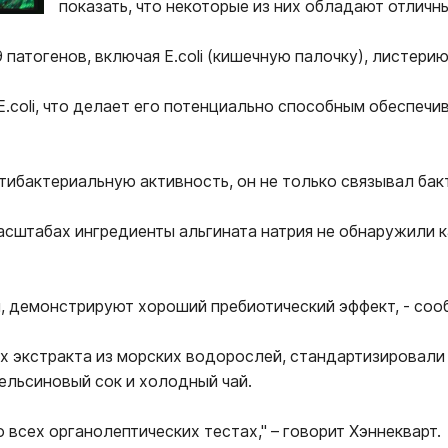
показать, что некоторые из них обладают отлич
патогенов, включая E.coli (кишечную палочку), листери
E.coli, что делает его потенциально способным обеспечи
ибактериальную активность, он не только связывал бакте
сштабах ингредиенты альгината натрия не обнаружили 
я, демонстрируют хороший пребиотический эффект, - соо
х экстракта из морских водорослей, стандартизировали 
ельсиновый сок и холодный чай.
 всех органолептических тестах," – говорит Хэннекварт.