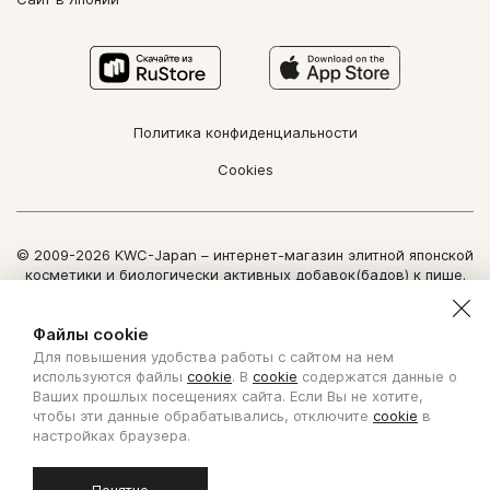
Политика конфиденциальности
Cookies
© 2009-2026 KWC-Japan – интернет-магазин элитной японской
косметики и биологически активных добавок(бадов) к пище.
Все права защищены.
Использование информации сайта возможно только по
Файлы cookie
письменному разрешению ООО "Нозоми Дайрект".
Для повышения удобства работы с сайтом на нем
Copyright Nozomi Direct 2011. All rights reserved. The use of the
используются файлы
cookie
. В
cookie
содержатся данные о
information is possible only by written permit from Nozomi Direct.
Ваших прошлых посещениях сайта. Если Вы не хотите,
чтобы эти данные обрабатывались, отключите
cookie
в
Создано с ❤ в KISLOROD
настройках браузера.