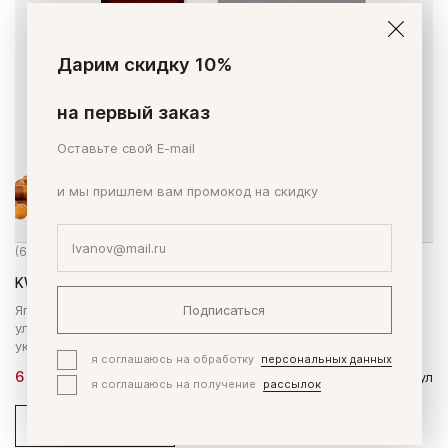
Дарим скидку 10%
на первый заказ
Оставьте свой E-mail
и мы пришлем вам промокод на скидку
(62 заказа)
KWC Мэнс Чойс Актив
Японский БАД для мужчин на основе маки перуанской. Для
Подписаться
улучшения интимной жизни, повышения фертильности,
укрепления тонуса и физической формы.<br>
я соглашаюсь на обработку
персональных данных
6 400 ₽
180 капсул
я соглашаюсь на получение
рассылок
В корзину
Купить в 1 клик